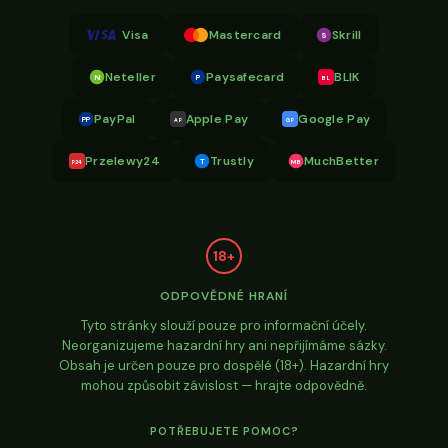
Visa
Mastercard
Skrill
S
Neteller
Paysafecard
BLIK
N
P
BL
PayPal
Apple Pay
Google Pay
PP
AP
GP
Przelewy24
Trustly
MuchBetter
T
MB
P24
18+
ODPOVĚDNÉ HRANÍ
Tyto stránky slouží pouze pro informační účely.
Neorganizujeme hazardní hry ani nepřijímáme sázky.
Obsah je určen pouze pro dospělé (18+). Hazardní hry
mohou způsobit závislost — hrajte odpovědně.
POTŘEBUJETE POMOC?