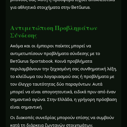
για αθλητικά στοιχήματα στην BetGurus.
Αντιμετώπιση Προβλημάτων
Σύνδεσης
Ακόμα και οι έμπειροι παίκτες μπορεί να
αντιμετωπίσουν προβλήματα σύνδεσης με το
BetGurus Sportsbook. Κοινά προβλήματα
περιλαμβάνουν την ξεχασμένη σας συνθηματική λέξη,
το κλείδωμα του λογαριασμού σας ή προβλήματα με
τον έλεγχο ταυτότητας δύο παραγόντων. Αυτά
μπορεί να είναι απογοητευτικά, ειδικά πριν από έναν
σημαντικό αγώνα. Στην Ελλάδα, η γρήγορη πρόσβαση
είναι σημαντική.
Οι διακοπές συνεδρίας μπορούν επίσης να συμβούν
κατά τη διάρκεια ζωντανών στοιχημάτων,