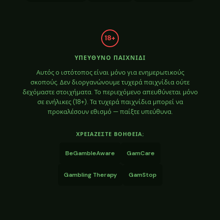
18+
ΥΠΕΎΘΥΝΟ ΠΑΙΧΝΊΔΙ
Αυτός ο ιστότοπος είναι μόνο για ενημερωτικούς
σκοπούς. Δεν διοργανώνουμε τυχερά παιχνίδια ούτε
δεχόμαστε στοιχήματα. Το περιεχόμενο απευθύνεται μόνο
σε ενήλικες (18+). Τα τυχερά παιχνίδια μπορεί να
προκαλέσουν εθισμό — παίξτε υπεύθυνα.
ΧΡΕΙΆΖΕΣΤΕ ΒΟΉΘΕΙΑ;
BeGambleAware
GamCare
Gambling Therapy
GamStop