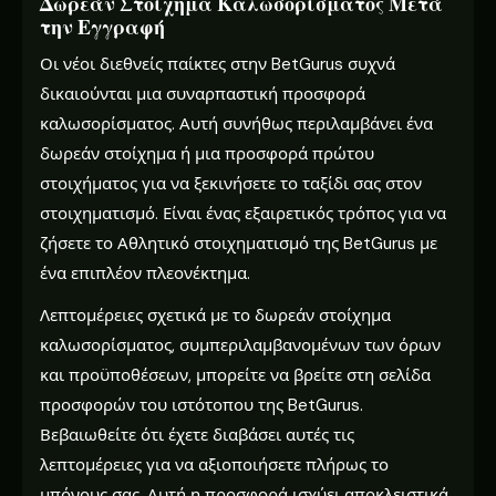
Δωρεάν Στοίχημα Καλωσορίσματος Μετά
την Εγγραφή
Οι νέοι διεθνείς παίκτες στην BetGurus συχνά
δικαιούνται μια συναρπαστική προσφορά
καλωσορίσματος. Αυτή συνήθως περιλαμβάνει ένα
δωρεάν στοίχημα ή μια προσφορά πρώτου
στοιχήματος για να ξεκινήσετε το ταξίδι σας στον
στοιχηματισμό. Είναι ένας εξαιρετικός τρόπος για να
ζήσετε το Αθλητικό στοιχηματισμό της BetGurus με
ένα επιπλέον πλεονέκτημα.
Λεπτομέρειες σχετικά με το δωρεάν στοίχημα
καλωσορίσματος, συμπεριλαμβανομένων των όρων
και προϋποθέσεων, μπορείτε να βρείτε στη σελίδα
προσφορών του ιστότοπου της BetGurus.
Βεβαιωθείτε ότι έχετε διαβάσει αυτές τις
λεπτομέρειες για να αξιοποιήσετε πλήρως το
μπόνους σας. Αυτή η προσφορά ισχύει αποκλειστικά