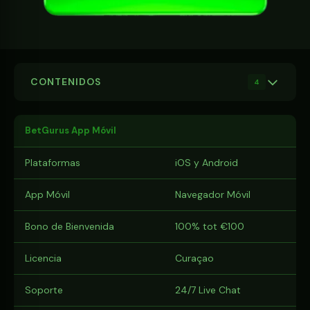
CONTENIDOS
4
BetGurus App Móvil
Plataformas
iOS y Android
App Móvil
Navegador Móvil
Bono de Bienvenida
100% tot €100
Licencia
Curaçao
Soporte
24/7 Live Chat