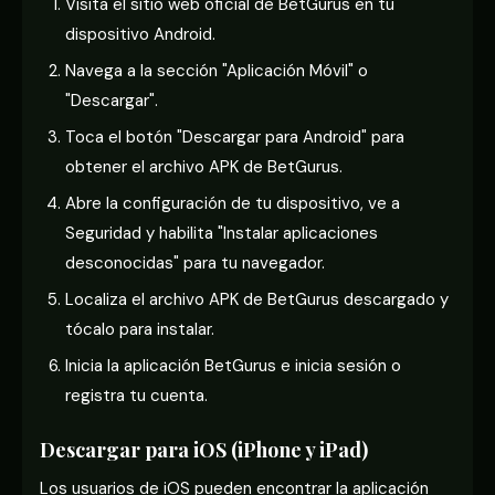
Visita el sitio web oficial de BetGurus en tu
dispositivo Android.
Navega a la sección "Aplicación Móvil" o
"Descargar".
Toca el botón "Descargar para Android" para
obtener el archivo APK de BetGurus.
Abre la configuración de tu dispositivo, ve a
Seguridad y habilita "Instalar aplicaciones
desconocidas" para tu navegador.
Localiza el archivo APK de BetGurus descargado y
tócalo para instalar.
Inicia la aplicación BetGurus e inicia sesión o
registra tu cuenta.
Descargar para iOS (iPhone y iPad)
Los usuarios de iOS pueden encontrar la aplicación