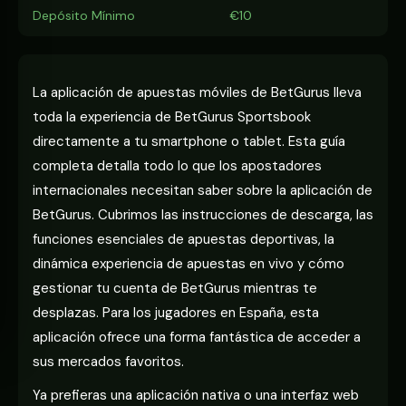
Depósito Mínimo
€10
La aplicación de apuestas móviles de BetGurus lleva
toda la experiencia de BetGurus Sportsbook
directamente a tu smartphone o tablet. Esta guía
completa detalla todo lo que los apostadores
internacionales necesitan saber sobre la aplicación de
BetGurus. Cubrimos las instrucciones de descarga, las
funciones esenciales de apuestas deportivas, la
dinámica experiencia de apuestas en vivo y cómo
gestionar tu cuenta de BetGurus mientras te
desplazas. Para los jugadores en España, esta
aplicación ofrece una forma fantástica de acceder a
sus mercados favoritos.
Ya prefieras una aplicación nativa o una interfaz web