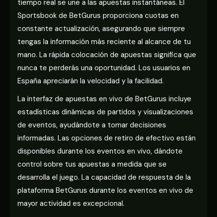
tiempo real se une a las apuestas instantáneas. El
Sportsbook de BetGurus proporciona cuotas en
constante actualización, asegurando que siempre
tengas la información más reciente al alcance de tu
mano. La rápida colocación de apuestas significa que
nunca te perderás una oportunidad. Los usuarios en
España apreciarán la velocidad y la facilidad.
La interfaz de apuestas en vivo de BetGurus incluye
estadísticas dinámicas de partidos y visualizaciones
de eventos, ayudándote a tomar decisiones
informadas. Las opciones de retiro de efectivo están
disponibles durante los eventos en vivo, dándote
control sobre tus apuestas a medida que se
desarrolla el juego. La capacidad de respuesta de la
plataforma BetGurus durante los eventos en vivo de
mayor actividad es excepcional.