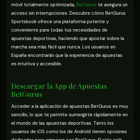
móvil totalmente optimizada,
BetGurus
te asegura un
acceso sin interrupciones. Descubre cómo BetGurus
Sportsbook ofrece una plataforma potente y
conveniente para todas tus necesidades de
apuestas deportivas, haciendo que apostar sobre la
marcha sea más fácil que nunca. Los usuarios en
España encontrarán que la experiencia de apuestas
es intuitiva y accesible.
Descargar la App de Apuestas
BetGurus
Acceder a la aplicación de apuestas BetGurus es muy
sencillo, lo que te permite sumergirte rápidamente en
el mundo de las apuestas deportivas. Tanto los
usuarios de iOS como los de Android tienen opciones