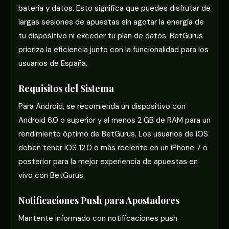
batería y datos. Esto significa que puedes disfrutar de
largas sesiones de apuestas sin agotar la energía de
tu dispositivo ni exceder tu plan de datos. BetGurus
prioriza la eficiencia junto con la funcionalidad para los
usuarios de España.
Requisitos del Sistema
Para Android, se recomienda un dispositivo con
Android 6.0 o superior y al menos 2 GB de RAM para un
rendimiento óptimo de BetGurus. Los usuarios de iOS
deben tener iOS 12.0 o más reciente en un iPhone 7 o
posterior para la mejor experiencia de apuestas en
vivo con BetGurus.
Notificaciones Push para Apostadores
Mantente informado con notificaciones push