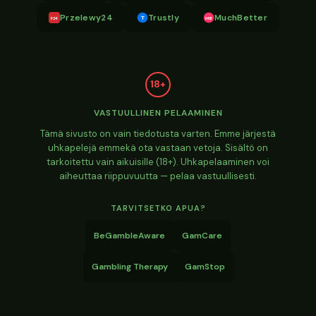
Przelewy24
Trustly
MuchBetter
T
MB
P24
18+
VASTUULLINEN PELAAMINEN
Tämä sivusto on vain tiedotusta varten. Emme järjestä
uhkapelejä emmekä ota vastaan vetoja. Sisältö on
tarkoitettu vain aikuisille (18+). Uhkapelaaminen voi
aiheuttaa riippuvuutta — pelaa vastuullisesti.
TARVITSETKO APUA?
BeGambleAware
GamCare
Gambling Therapy
GamStop