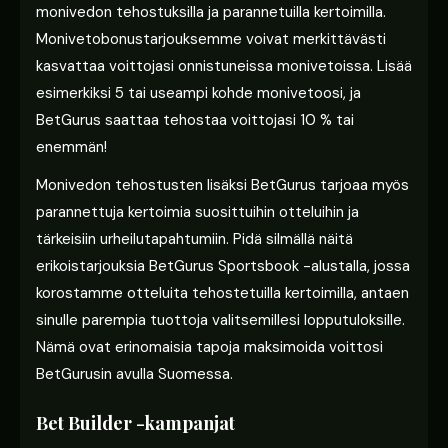
monivedon tehostuksilla ja parannetuilla kertoimilla.
Monivetobonustarjouksemme voivat merkittävästi
kasvattaa voittojasi onnistuneissa monivetoissa. Lisää
esimerkiksi 5 tai useampi kohde monivetoosi, ja
BetGurus saattaa tehostaa voittojasi 10 % tai
enemmän!
Monivedon tehostusten lisäksi BetGurus tarjoaa myös
parannettuja kertoimia suosittuihin otteluihin ja
tärkeisiin urheilutapahtumiin. Pidä silmällä näitä
erikoistarjouksia BetGurus Sportsbook -alustalla, jossa
korostamme otteluita tehostetuilla kertoimilla, antaen
sinulle parempia tuottoja valitsemillesi lopputuloksille.
Nämä ovat erinomaisia tapoja maksimoida voittosi
BetGurusin avulla Suomessa.
Bet Builder -kampanjat