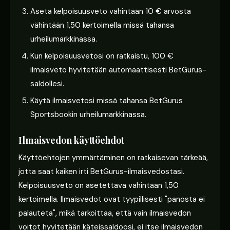
Aseta kelpoisuusveto vähintään 10 € arvosta
vähintään 1,50 kertoimella missä tahansa
urheilumarkkinassa.
Kun kelpoisuusvetosi on ratkaistu, 100 €
ilmaisveto hyvitetään automaattisesti BetGurus-
saldollesi.
Käytä ilmaisvetosi missä tahansa BetGurus
Sportsbookin urheilumarkkinassa.
Ilmaisvedon käyttöehdot
Käyttöehtojen ymmärtäminen on ratkaisevan tärkeää,
jotta saat kaiken irti BetGurus-ilmaisvedostasi.
Kelpoisuusveto on asetettava vähintään 1,50
kertoimella. Ilmaisvedot ovat tyypillisesti "panosta ei
palauteta", mikä tarkoittaa, että vain ilmaisvedon
voitot hyvitetään käteissaldoosi, ei itse ilmaisvedon