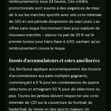
remboursements sous 24 heures. Ces crédits
promotionnels sont soumis à des exigences de mise
de 1x sur les marchés sportifs avec une cote minimale
de 1,60 et une période d'expiration de sept jours. Les
offres sans risque fonctionnent bien pour explorer de
nouveaux marchés – placez ce pari de 25 € sur le
premier buteur pour Harry Kane à 4,50, sachant qu'un
remboursement couvre le risque.
Boosts d'accumulateurs et cotes améliorées
Oui, BetGurus applique automatiquement des boosts
d'accumulateurs aux paris multiples gagnants,
commençant à 5 % pour les combinaisons de quatre
sélections et atteignant 50 % pour dix sélections ou
plus. Toutes les jambes doivent respecter une cote
minimale de 1,20 sur la couverture du football, du
basketball, du tennis et des sports majeurs. Un