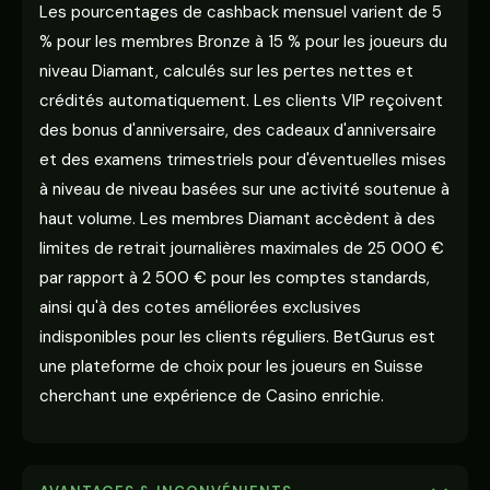
Les pourcentages de cashback mensuel varient de 5
% pour les membres Bronze à 15 % pour les joueurs du
niveau Diamant, calculés sur les pertes nettes et
crédités automatiquement. Les clients VIP reçoivent
des bonus d'anniversaire, des cadeaux d'anniversaire
et des examens trimestriels pour d'éventuelles mises
à niveau de niveau basées sur une activité soutenue à
haut volume. Les membres Diamant accèdent à des
limites de retrait journalières maximales de 25 000 €
par rapport à 2 500 € pour les comptes standards,
ainsi qu'à des cotes améliorées exclusives
indisponibles pour les clients réguliers. BetGurus est
une plateforme de choix pour les joueurs en Suisse
cherchant une expérience de Casino enrichie.