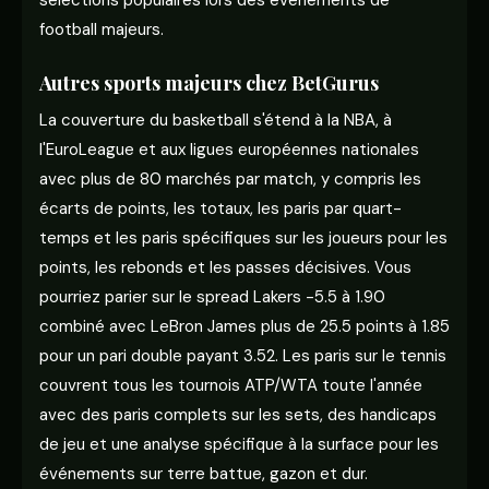
football majeurs.
Autres sports majeurs chez BetGurus
La couverture du basketball s'étend à la NBA, à
l'EuroLeague et aux ligues européennes nationales
avec plus de 80 marchés par match, y compris les
écarts de points, les totaux, les paris par quart-
temps et les paris spécifiques sur les joueurs pour les
points, les rebonds et les passes décisives. Vous
pourriez parier sur le spread Lakers -5.5 à 1.90
combiné avec LeBron James plus de 25.5 points à 1.85
pour un pari double payant 3.52. Les paris sur le tennis
couvrent tous les tournois ATP/WTA toute l'année
avec des paris complets sur les sets, des handicaps
de jeu et une analyse spécifique à la surface pour les
événements sur terre battue, gazon et dur.