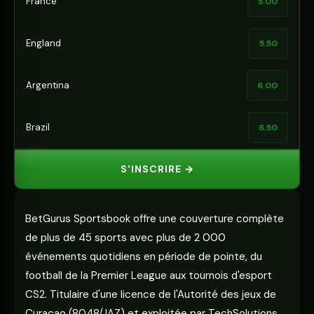
France
5.00
England
5.50
Argentina
6.00
Brazil
6.50
S'INSCRIRE →
BetGurus Sportsbook offre une couverture complète
de plus de 45 sports avec plus de 2 000
événements quotidiens en période de pointe, du
football de la Premier League aux tournois d'esport
CS2. Titulaire d'une licence de l'Autorité des jeux de
Curaçao (8048/JAZ) et exploitée par TechSolutions