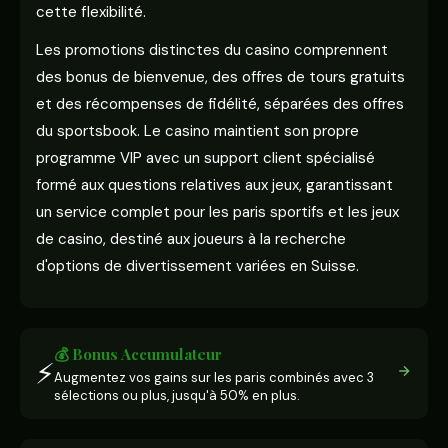
cette flexibilité.
Les promotions distinctes du casino comprennent
des bonus de bienvenue, des offres de tours gratuits
et des récompenses de fidélité, séparées des offres
du sportsbook. Le casino maintient son propre
programme VIP avec un support client spécialisé
formé aux questions relatives aux jeux, garantissant
un service complet pour les paris sportifs et les jeux
de casino, destiné aux joueurs à la recherche
d'options de divertissement variées en Suisse.
💰 Bonus Accumulateur
⚡
Augmentez vos gains sur les paris combinés avec 3
sélections ou plus, jusqu'à 50% en plus.