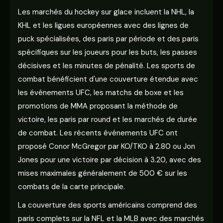
Les marchés du hockey sur glace incluent la NHL, la
KHL et les ligues européennes avec des lignes de
puck spécialisées, des paris par période et des paris
spécifiques sur les joueurs pour les buts, les passes
décisives et les minutes de pénalité. Les sports de
combat bénéficient d'une couverture étendue avec
les événements UFC, les matchs de boxe et les
promotions de MMA proposant la méthode de
victoire, les paris par round et les marchés de durée
de combat. Les récents événements UFC ont
proposé Conor McGregor par KO/TKO à 2.80 ou Jon
Jones pour une victoire par décision à 3.20, avec des
mises maximales généralement de 500 € sur les
combats de la carte principale.
La couverture des sports américains comprend des
paris complets sur la NFL et la MLB avec des marchés