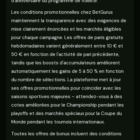
d'anniversaire du programme de fidélité.
Les conditions promotionnelles chez BetGurus
maintiennent la transparence avec des exigences de
mise clairement énoncées et les marchés éligibles
pour chaque campagne. Les offres de paris gratuits
hebdomadaires varient généralement entre 10 € et
50 € en fonction de l'activité de pari précédente,
tandis que les boosts d'accumulateurs améliorent
automatiquement les gains de 5 à 50 % en fonction
du nombre de sélections. La plateforme met à jour
ses offres promotionnelles pour coïncider avec les
saisons sportives majeures – attendez-vous à des
cotes améliorées pour le Championship pendant les
playoffs et des marchés spéciaux pour la Coupe du
Monde pendant les tournois internationaux.
Toutes les offres de bonus incluent des conditions