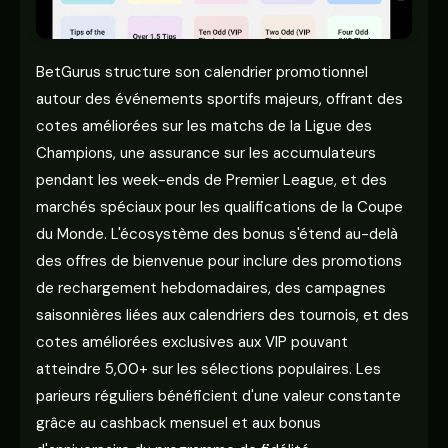
BetGurus structure son calendrier promotionnel
autour des événements sportifs majeurs, offrant des
cotes améliorées sur les matchs de la Ligue des
Champions, une assurance sur les accumulateurs
pendant les week-ends de Premier League, et des
marchés spéciaux pour les qualifications de la Coupe
du Monde. L'écosystème des bonus s'étend au-delà
des offres de bienvenue pour inclure des promotions
de rechargement hebdomadaires, des campagnes
saisonnières liées aux calendriers des tournois, et des
cotes améliorées exclusives aux VIP pouvant
atteindre 5,00+ sur les sélections populaires. Les
parieurs réguliers bénéficient d'une valeur constante
grâce au cashback mensuel et aux bonus