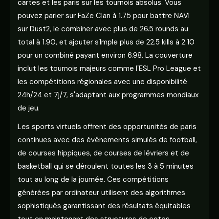
cartes et les paris sur les tournois absolus. Vous
pouvez parier sur FaZe Clan à 1.75 pour battre NAVI
sur Dust2, le combiner avec plus de 26.5 rounds au
total à 1.90, et ajouter s1mple plus de 22.5 kills à 2.10
pour un combiné payant environ 6.98. La couverture
inclut les tournois majeurs comme l'ESL Pro League et
les compétitions régionales avec une disponibilité
24h/24 et 7j/7, s'adaptant aux programmes mondiaux
de jeu.
Les sports virtuels offrent des opportunités de paris
continues avec des événements simulés de football,
de courses hippiques, de courses de lévriers et de
basketball qui se déroulent toutes les 3 à 5 minutes
tout au long de la journée. Ces compétitions
générées par ordinateur utilisent des algorithmes
sophistiqués garantissant des résultats équitables
tout en maintenant des structures de cotes