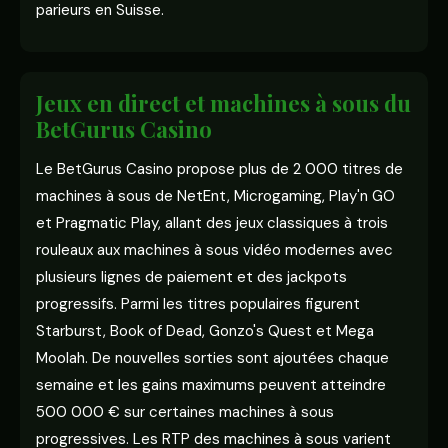
parieurs en Suisse.
Jeux en direct et machines à sous du
BetGurus Casino
Le BetGurus Casino propose plus de 2 000 titres de
machines à sous de NetEnt, Microgaming, Play'n GO
et Pragmatic Play, allant des jeux classiques à trois
rouleaux aux machines à sous vidéo modernes avec
plusieurs lignes de paiement et des jackpots
progressifs. Parmi les titres populaires figurent
Starburst, Book of Dead, Gonzo's Quest et Mega
Moolah. De nouvelles sorties sont ajoutées chaque
semaine et les gains maximums peuvent atteindre
500 000 € sur certaines machines à sous
progressives. Les RTP des machines à sous varient