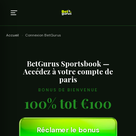
Accueil
›
Connexion BetGurus
BetGurus Sportsbook —
Accédez à votre compte de
paris
BONUS DE BIENVENUE
100% tot €100
Réclamer le bonus