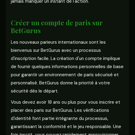
jamais manquer un instant de l'action.
Créer un compte de paris sur
BetGurus
Les nouveaux parieurs internationaux sont les
bienvenus sur BetGurus avec un processus
d'inscription facile. La création d'un compte implique
de fournir quelques informations personnelles de base
pour garantir un environnement de paris sécurisé et
personnalisé. BetGurus donne la priorité à votre
sécurité dès le départ.
Vous devez avoir 18 ans ou plus pour vous inscrire et
placer des paris sur BetGurus. Les vérifications
d'identité font partie intégrante du processus,
garantissant la conformité et le jeu responsable. Une
fois inscrit, vous pouvez rapidement approvisionner