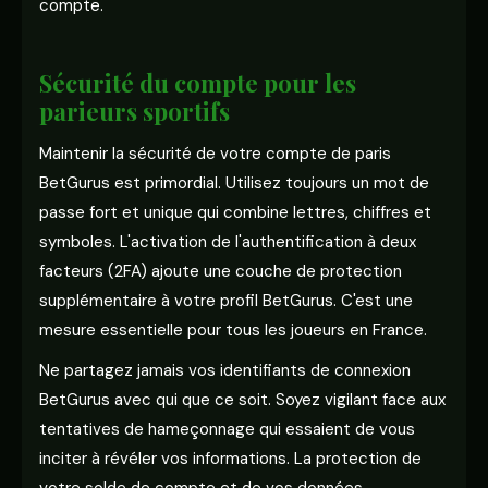
compte.
Sécurité du compte pour les
parieurs sportifs
Maintenir la sécurité de votre compte de paris
BetGurus est primordial. Utilisez toujours un mot de
passe fort et unique qui combine lettres, chiffres et
symboles. L'activation de l'authentification à deux
facteurs (2FA) ajoute une couche de protection
supplémentaire à votre profil BetGurus. C'est une
mesure essentielle pour tous les joueurs en France.
Ne partagez jamais vos identifiants de connexion
BetGurus avec qui que ce soit. Soyez vigilant face aux
tentatives de hameçonnage qui essaient de vous
inciter à révéler vos informations. La protection de