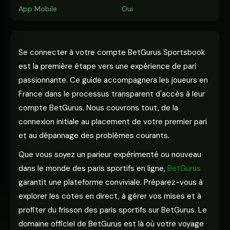
App Mobile
Oui
Se connecter à votre compte BetGurus Sportsbook
est la première étape vers une expérience de pari
passionnante. Ce guide accompagnera les joueurs en
France dans le processus transparent d'accès à leur
compte BetGurus. Nous couvrons tout, de la
connexion initiale au placement de votre premier pari
et au dépannage des problèmes courants.
Que vous soyez un parieur expérimenté ou nouveau
dans le monde des paris sportifs en ligne,
BetGurus
garantit une plateforme conviviale. Préparez-vous à
explorer les cotes en direct, à gérer vos mises et à
profiter du frisson des paris sportifs sur BetGurus. Le
domaine officiel de BetGurus est là où votre voyage