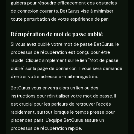
guidera pour résoudre efficacement ces obstacles
de connexion courants. BetGurus vise à minimiser
toute perturbation de votre expérience de pari.
Récupération de mot de passe oublié
Si vous avez oublié votre mot de passe BetGurus, le
processus de récupération est conçu pour être
rapide. Cliquez simplement sur le lien "Mot de passe
oublié" sur la page de connexion. Il vous sera demandé
d'entrer votre adresse e-mail enregistrée.
BetGurus vous enverra alors un lien ou des
instructions pour réinitialiser votre mot de passe. Il
est crucial pour les parieurs de retrouver l'accès
rapidement, surtout lorsque le temps presse pour
placer des paris. L'équipe BetGurus assure un
processus de récupération rapide.