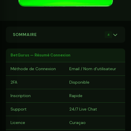
SOMMAIRE
4
BetGurus — Résumé Connexion
Méthode de Connexion
Email / Nom d'utilisateur
2FA
Disponible
Inscription
Rapide
Support
24/7 Live Chat
Licence
Curaçao