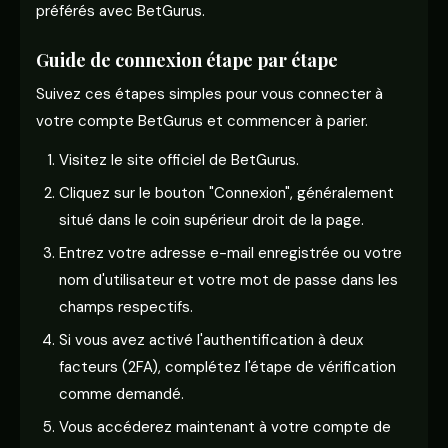
préférés avec BetGurus.
Guide de connexion étape par étape
Suivez ces étapes simples pour vous connecter à
votre compte BetGurus et commencer à parier.
Visitez le site officiel de BetGurus.
Cliquez sur le bouton "Connexion", généralement
situé dans le coin supérieur droit de la page.
Entrez votre adresse e-mail enregistrée ou votre
nom d'utilisateur et votre mot de passe dans les
champs respectifs.
Si vous avez activé l'authentification à deux
facteurs (2FA), complétez l'étape de vérification
comme demandé.
Vous accéderez maintenant à votre compte de