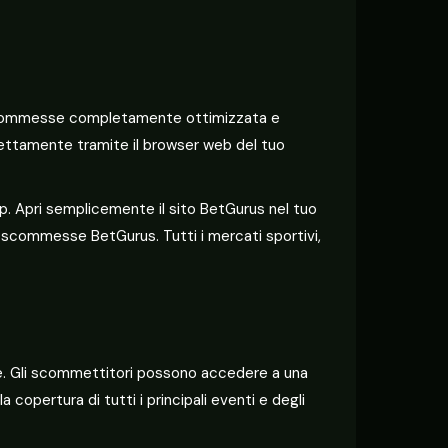
di scommesse completamente ottimizzata e
rettamente tramite il browser web del tuo
pp. Apri semplicemente il sito BetGurus nel tuo
le scommesse BetGurus. Tutti i mercati sportivi,
ve. Gli scommettitori possono accedere a una
 copertura di tutti i principali eventi e degli