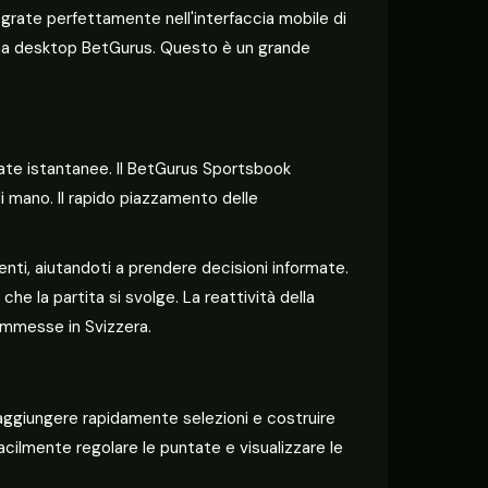
rate perfettamente nell'interfaccia mobile di
orma desktop BetGurus. Questo è un grande
tate istantanee. Il BetGurus Sportsbook
i mano. Il rapido piazzamento delle
enti, aiutandoti a prendere decisioni informate.
he la partita si svolge. La reattività della
commesse in Svizzera.
aggiungere rapidamente selezioni e costruire
ilmente regolare le puntate e visualizzare le