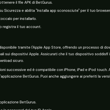
ttenere il file APK di BetGurus.
su Sicurezza e abilita "Installa app sconosciute" per il tuo browser
toccalo per installarlo.
 registra il tuo account.
disponibile tramite l'Apple App Store, offrendo un processo di d
sui dispositivi Apple. Assicurati che il tuo dispositivo soddisfi i 
ownload sicuro.
ioni successive ed è compatibile con iPhone, iPad e iPod touch. As
 l'applicazione BetGurus. Puoi anche aggiungere ai preferiti la ve
'applicazione BetGurus.