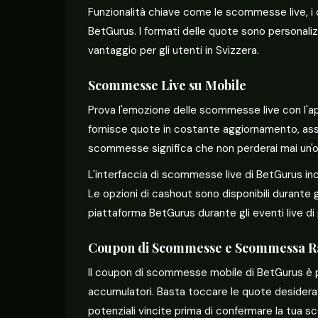
Funzionalità chiave come le scommesse live, i
BetGurus. I formati delle quote sono personali
vantaggio per gli utenti in Svizzera.
Scommesse Live su Mobile
Prova l'emozione delle scommesse live con l'ap
fornisce quote in costante aggiornamento, assi
scommesse significa che non perderai mai un'o
L'interfaccia di scommesse live di BetGurus incl
Le opzioni di cashout sono disponibili durante g
piattaforma BetGurus durante gli eventi live di
Coupon di Scommesse e Scommessa R
Il coupon di scommesse mobile di BetGurus è pr
accumulatori. Basta toccare le quote desidera
potenziali vincite prima di confermare la tua 