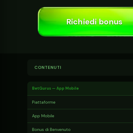
Richiedi bonus
CONTENUTI
BetGurus — App Mobile
Piattaforme
App Mobile
Bonus di Benvenuto