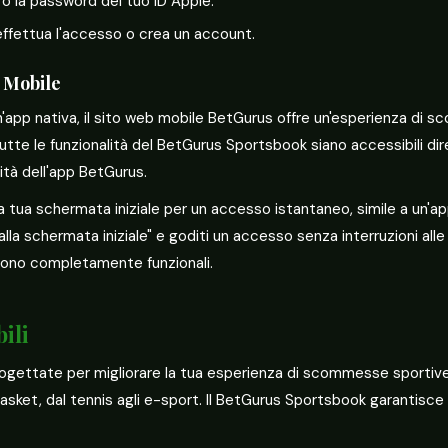
 o la password del tuo ID Apple.
 effettua l'accesso o crea un account.
 Mobile
 un'app nativa, il sito web mobile BetGurus offre un'esperienza 
tte le funzionalità del BetGurus Sportsbook siano accessibili di
lità dell'app BetGurus.
a tua schermata iniziale per un accesso istantaneo, simile a un'a
alla schermata iniziale" e goditi un accesso senza interruzioni al
sono completamente funzionali.
ili
 progettate per migliorare la tua esperienza di scommesse sporti
sket, dal tennis agli e-sport. Il BetGurus Sportsbook garantisce la