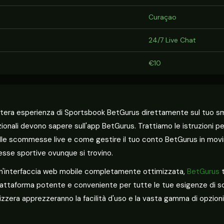
Curaçao
24/7 Live Chat
€10
ntera esperienza di Sportsbook BetGurus direttamente sul tuo 
ionali devono sapere sull'app BetGurus. Trattiamo le istruzioni per 
le scommesse live e come gestire il tuo conto BetGurus in movime
sse sportive ovunque si trovino.
o un'interfaccia web mobile completamente ottimizzata,
BetGurus
t
iattaforma potente e conveniente per tutte le tue esigenze d
Svizzera apprezzeranno la facilità d'uso e la vasta gamma di opzioni