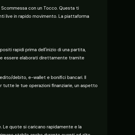
o Scommessa con un Tocco. Questa ti
ti live in rapido movimento. La piattaforma
ti rapidi prima dell'inizio di una partita,
che essere elaborati direttamente tramite
dito/debito, e-wallet e bonifici bancari. Il
 tutte le tue operazioni finanziarie, un aspetto
. Le quote si caricano rapidamente e la
rimane stabile anche durante eventi ad alto