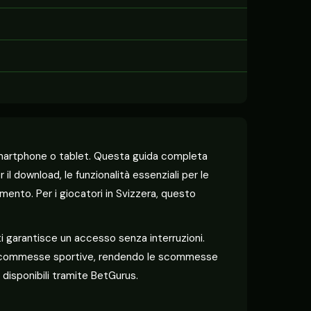
smartphone o tablet. Questa guida completa
il download, le funzionalità essenziali per le
nto. Per i giocatori in Svizzera, questo
i garantisce un accesso senza interruzioni.
i scommesse sportive, rendendo le scommesse
 disponibili tramite BetGurus.