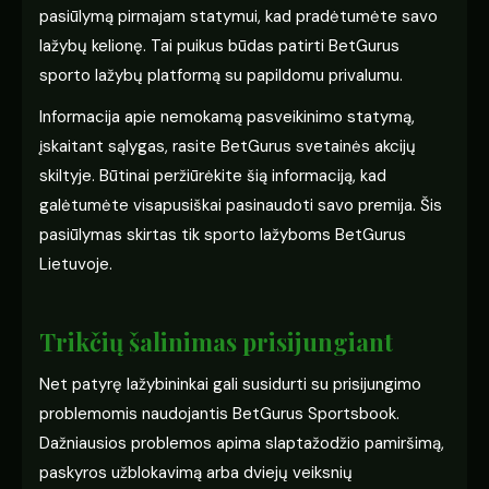
pasiūlymą pirmajam statymui, kad pradėtumėte savo
lažybų kelionę. Tai puikus būdas patirti BetGurus
sporto lažybų platformą su papildomu privalumu.
Informacija apie nemokamą pasveikinimo statymą,
įskaitant sąlygas, rasite BetGurus svetainės akcijų
skiltyje. Būtinai peržiūrėkite šią informaciją, kad
galėtumėte visapusiškai pasinaudoti savo premija. Šis
pasiūlymas skirtas tik sporto lažyboms BetGurus
Lietuvoje.
Trikčių šalinimas prisijungiant
Net patyrę lažybininkai gali susidurti su prisijungimo
problemomis naudojantis BetGurus Sportsbook.
Dažniausios problemos apima slaptažodžio pamiršimą,
paskyros užblokavimą arba dviejų veiksnių