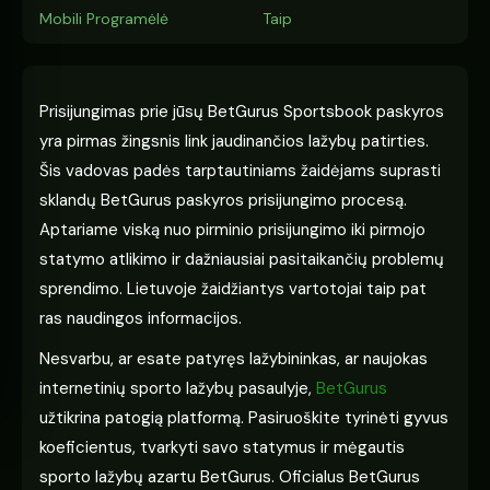
Mobili Programėlė
Taip
Prisijungimas prie jūsų BetGurus Sportsbook paskyros
yra pirmas žingsnis link jaudinančios lažybų patirties.
Šis vadovas padės tarptautiniams žaidėjams suprasti
sklandų BetGurus paskyros prisijungimo procesą.
Aptariame viską nuo pirminio prisijungimo iki pirmojo
statymo atlikimo ir dažniausiai pasitaikančių problemų
sprendimo. Lietuvoje žaidžiantys vartotojai taip pat
ras naudingos informacijos.
Nesvarbu, ar esate patyręs lažybininkas, ar naujokas
internetinių sporto lažybų pasaulyje,
BetGurus
užtikrina patogią platformą. Pasiruoškite tyrinėti gyvus
koeficientus, tvarkyti savo statymus ir mėgautis
sporto lažybų azartu BetGurus. Oficialus BetGurus