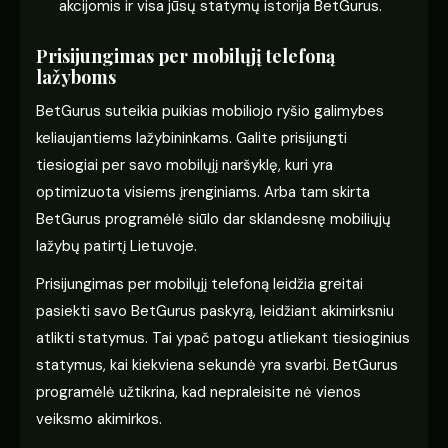
akcijomis ir visa jūsų statymų istorija BetGurus.
Prisijungimas per mobilųjį telefoną
lažyboms
BetGurus suteikia puikias mobiliojo ryšio galimybes
keliaujantiems lažybininkams. Galite prisijungti
tiesiogiai per savo mobilųjį naršyklę, kuri yra
optimizuota visiems įrenginiams. Arba tam skirta
BetGurus programėlė siūlo dar sklandesnę mobiliųjų
lažybų patirtį Lietuvoje.
Prisijungimas per mobilųjį telefoną leidžia greitai
pasiekti savo BetGurus paskyrą, leidžiant akimirksniu
atlikti statymus. Tai ypač patogu atliekant tiesioginius
statymus, kai kiekviena sekundė yra svarbi. BetGurus
programėlė užtikrina, kad nepraleisite nė vienos
veiksmo akimirkos.