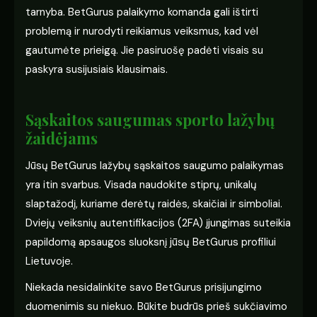
tarnyba. BetGurus palaikymo komanda gali ištirti
problemą ir nurodyti reikiamus veiksmus, kad vėl
gautumėte prieigą. Jie pasiruošę padėti visais su
paskyra susijusiais klausimais.
Sąskaitos saugumas sporto lažybų
žaidėjams
Jūsų BetGurus lažybų sąskaitos saugumo palaikymas
yra itin svarbus. Visada naudokite stiprų, unikalų
slaptažodį, kuriame derėtų raidės, skaičiai ir simboliai.
Dviejų veiksnių autentifikacijos (2FA) įjungimas suteikia
papildomą apsaugos sluoksnį jūsų BetGurus profiliui
Lietuvoje.
Niekada nesidalinkite savo BetGurus prisijungimo
duomenimis su niekuo. Būkite budrūs prieš sukčiavimo