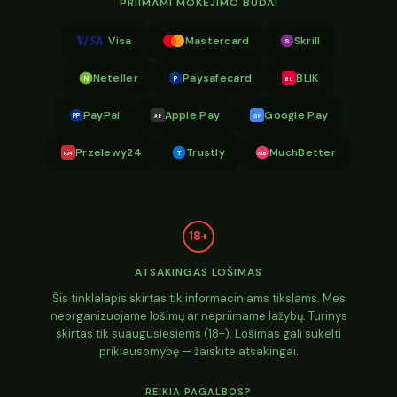
PRIIMAMI MOKĖJIMO BŪDAI
Visa
Mastercard
Skrill
S
Neteller
Paysafecard
BLIK
N
P
BL
PayPal
Apple Pay
Google Pay
PP
AP
GP
Przelewy24
Trustly
MuchBetter
T
MB
P24
18+
ATSAKINGAS LOŠIMAS
Šis tinklalapis skirtas tik informaciniams tikslams. Mes
neorganizuojame lošimų ar nepriimame lažybų. Turinys
skirtas tik suaugusiesiems (18+). Lošimas gali sukelti
priklausomybę — žaiskite atsakingai.
REIKIA PAGALBOS?