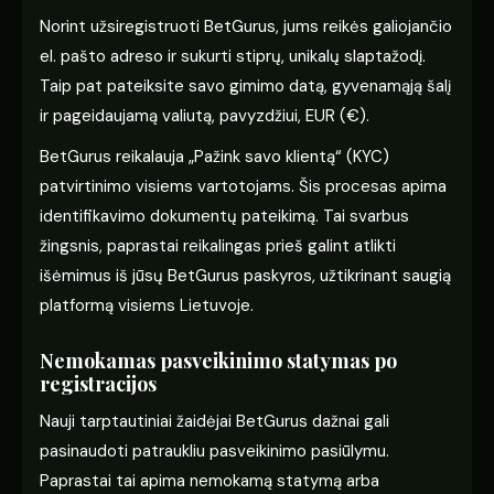
Norint užsiregistruoti BetGurus, jums reikės galiojančio
el. pašto adreso ir sukurti stiprų, unikalų slaptažodį.
Taip pat pateiksite savo gimimo datą, gyvenamąją šalį
ir pageidaujamą valiutą, pavyzdžiui, EUR (€).
BetGurus reikalauja „Pažink savo klientą“ (KYC)
patvirtinimo visiems vartotojams. Šis procesas apima
identifikavimo dokumentų pateikimą. Tai svarbus
žingsnis, paprastai reikalingas prieš galint atlikti
išėmimus iš jūsų BetGurus paskyros, užtikrinant saugią
platformą visiems Lietuvoje.
Nemokamas pasveikinimo statymas po
registracijos
Nauji tarptautiniai žaidėjai BetGurus dažnai gali
pasinaudoti patraukliu pasveikinimo pasiūlymu.
Paprastai tai apima nemokamą statymą arba