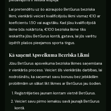
piedāvājums ir lieliska iespēja.
Lai pretendētu uz šo aizraujošo BetGurus bezriska
likmi, vienkārši veiciet kvalificējošu likmi vismaz €10 ar
koeficientu 1.50 vai augstāku. Kad jūsu kvalificējošā
likme būs nokārtota, €100 bezriska likme tiks
ieskaitīta jūsu BetGurus kontā, gatava, lai jūs varētu
izpētīt plašos pieejamos sporta tirgus.
Kā saņemt Apsveikuma Bezriska Likmi
Jūsu BetGurus apsveikuma bezriska likmes saņemšana
ir vienkāršs process. Veiciet šīs vienkāršās darbības, lai
nodrošinātu, ka saņemat savu bonusu bez jebkādām
problēmām un sākat likt likmes ar BetGurus jau šodien.
Reģistrējieties jaunam kontam vietnē BetGurus.
Veiciet savu pirmo iemaksu savā jaunajā BetGurus
kontā.