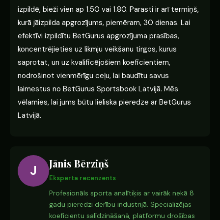
izpildē, bieži vien ap 1.50 vai 1.80. Parasti ir arī termiņš,
kurā jāizpilda apgrozījums, piemēram, 30 dienas. Lai
efektīvi izpildītu BetGurus apgrozījuma prasības,
koncentrējieties uz likmju veikšanu tirgos, kurus
saprotat, un uz kvalificējošiem koeficientiem,
nodrošinot vienmērīgu ceļu, lai baudītu savus
laimestus no BetGurus Sportsbook Latvijā. Mēs
vēlamies, lai jums būtu lieliska pieredze ar BetGurus
Latvijā.
Jānis Bērziņš
J
Eksperta recenzents
Profesionāls sporta analītiķis ar vairāk nekā 8
gadu pieredzi derību industrijā. Specializējas
koeficientu salīdzināšanā, platformu drošības