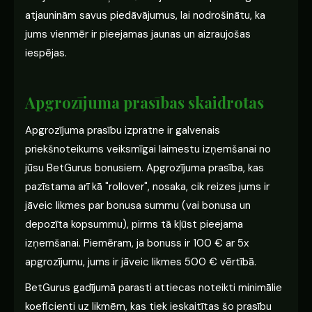
atjauninām savus piedāvājumus, lai nodrošinātu, ka
jums vienmēr ir pieejamas jaunas un aizraujošas
iespējas.
Apgrozījuma prasības skaidrotas
Apgrozījuma prasību izpratne ir galvenais
priekšnoteikums veiksmīgai laimestu izņemšanai no
jūsu BetGurus bonusiem. Apgrozījuma prasība, kas
pazīstama arī kā "rollover", nosaka, cik reizes jums ir
jāveic likmes par bonusa summu (vai bonusa un
depozīta kopsummu), pirms tā kļūst pieejama
izņemšanai. Piemēram, ja bonuss ir 100 € ar 5x
apgrozījumu, jums ir jāveic likmes 500 € vērtībā.
BetGurus gadījumā parasti attiecas noteikti minimālie
koeficienti uz likmēm, kas tiek ieskaitītas šo prasību