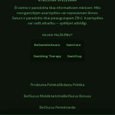
ATBILDĪGA SPĒLĒŠANA
Šī vietne ir paredzēta tikai informatīviem mērķiem. Mēs
neorganizējam azartspēles vai nepieņemam likmes.
Saturs ir paredzēts tikai pieaugušajiem (18+). Azartspēles
var radīt atkarību — spēlējiet atbildīgi.
VAJAG PALĪDZĪBU?
BeGambleAware
GamCare
Gambling Therapy
GamStop
Privātuma Politika
Sīkdatņu Politika
BetGurus Mobilā lietotne
BetGurus Bonuss
BetGurus Pieteikšanās