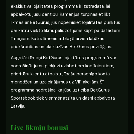
ekskluzīvā lojalitātes programma ir izstrādāta, lai
apbalvotu jūsu centību. Kamēr jūs turpināsiet likt
likmes ar BetGurus, jūs nopelnīsiet lojalitātes punktus
par katru veikto likmi, palīdzot jums kāpt pa dažādiem
līmeņiem. Katrs līmenis atbloķē arvien labākas
priekšrocības un ekskluzīvas BetGurus privilēģijas.
Augstāki līmeņi BetGurus lojalitātes programmā var
nodrošināt jums piekļuvi uzlabotiem koeficientiem,
prioritāru klientu atbalstu, īpašu personīgo konta
menedžeri un uzaicinājumus uz VIP akcijām. Šī
programma nodrošina, ka jūsu uzticība BetGurus
Sportsbook tiek vienmēr atzīta un dāsni apbalvota
Latvijā.
Live likmju bonusi