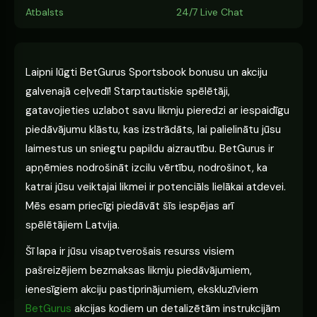
Atbalsts
24/7 Live Chat
Laipni lūgti BetGurus Sportsbook bonusu un akciju
galvenajā ceļvedī! Starptautiskie spēlētāji,
gatavojieties uzlabot savu likmju pieredzi ar iespaidīgu
piedāvājumu klāstu, kas izstrādāts, lai palielinātu jūsu
laimestus un sniegtu papildu aizrautību. BetGurus ir
apņēmies nodrošināt izcilu vērtību, nodrošinot, ka
katrai jūsu veiktajai likmei ir potenciāls lielākai atdevei.
Mēs esam priecīgi piedāvāt šīs iespējas arī
spēlētājiem Latvija.
Šī lapa ir jūsu visaptverošais resurss visiem
pašreizējiem bezmaksas likmju piedāvājumiem,
ienesīgiem akciju pastiprinājumiem, ekskluzīviem
BetGurus
akcijas kodiem un detalizētām instrukcijām