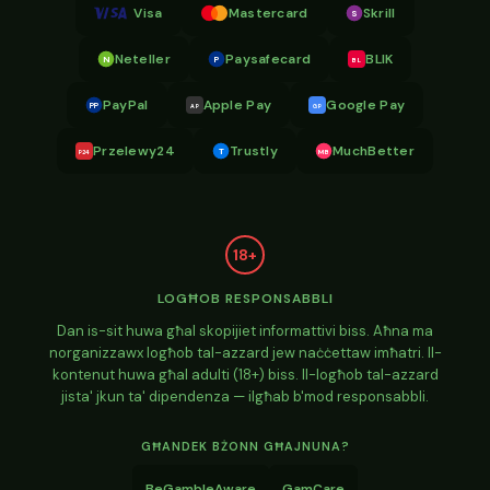
Visa
Mastercard
Skrill
S
Neteller
Paysafecard
BLIK
N
P
BL
PayPal
Apple Pay
Google Pay
PP
AP
GP
Przelewy24
Trustly
MuchBetter
T
MB
P24
18+
LOGĦOB RESPONSABBLI
Dan is-sit huwa għal skopijiet informattivi biss. Aħna ma
norganizzawx logħob tal-azzard jew naċċettaw imħatri. Il-
kontenut huwa għal adulti (18+) biss. Il-logħob tal-azzard
jista' jkun ta' dipendenza — ilgħab b'mod responsabbli.
GĦANDEK BŻONN GĦAJNUNA?
BeGambleAware
GamCare