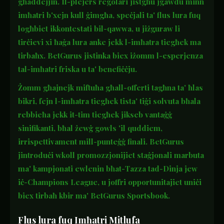
għaddejjin. Il-plejers regolari jistgħu jgawdu minn
imħatri b'xejn kull ġimgħa, speċjali ta' flus lura fuq
logħbiet ikkontestati bil-qawwa, u jiżguraw li
tirċievi xi ħaġa lura anke jekk l-imħatra tiegħek ma
tirbaħx. BetGurus jistinka biex iżomm l-esperjenza
tal-imħatri friska u ta' benefiċċju.
Żomm għajnejk miftuħa għall-offerti tagħna ta' ħlas
bikri, fejn l-imħatra tiegħek tista' tiġi solvuta bħala
rebbieħa jekk it-tim tiegħek jikseb vantaġġ
sinifikanti, bħal żewġ gowls 'il quddiem,
irrispettivament mill-punteġġ finali. BetGurus
jintroduċi wkoll promozzjonijiet staġjonali marbuta
ma' kampjonati ewlenin bħat-Tazza tad-Dinja jew
iċ-Champions League, u joffri opportunitajiet uniċi
biex tirbaħ kbir ma' BetGurus Sportsbook.
Flus lura fuq Imħatri Mitlufa