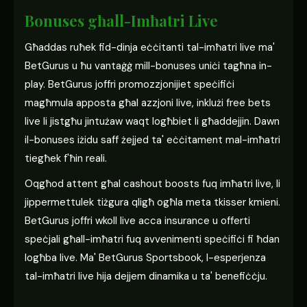
Bonuses għall-Imħatri Live
Għaddas ruħek fid-dinja eċċitanti tal-imħatri live ma'
BetGurus u ħu vantaġġ mill-bonuses uniċi tagħna in-
play. BetGurus joffri promozzjonijiet speċifiċi
magħmula apposta għal azzjoni live, inklużi free bets
live li jistgħu jintużaw waqt logħbiet li għaddejjin. Dawn
il-bonuses iżidu saff żejjed ta' eċċitament mal-imħatri
tiegħek f'ħin reali.
Oqgħod attent għal cashout boosts fuq imħatri live, li
jippermettulek tiżgura qligħ ogħla meta tkisser kmieni.
BetGurus joffri wkoll live acca insurance u offerti
speċjali għall-imħatri fuq avvenimenti speċifiċi fi ħdan
logħba live. Ma' BetGurus Sportsbook, l-esperjenza
tal-imħatri live hija dejjem dinamika u ta' benefiċċju.