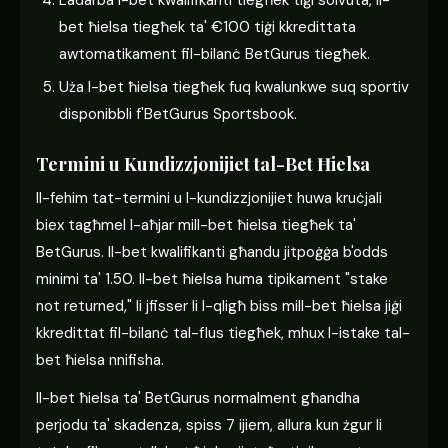
Ladarba l-bet kwalifikanti tiegħek tiġi solvuta, il-
bet ħielsa tiegħek ta' €100 tiġi kkredittata
awtomatikament fil-bilanċ BetGurus tiegħek.
Uża l-bet ħielsa tiegħek fuq kwalunkwe suq sportiv
disponibbli f'BetGurus Sportsbook.
Termini u Kundizzjonijiet tal-Bet Ħielsa
Il-fehim tat-termini u l-kundizzjonijiet huwa kruċjali
biex tagħmel l-aħjar mill-bet ħielsa tiegħek ta'
BetGurus. Il-bet kwalifikanti għandu jitpoġġa b'odds
minimi ta' 1.50. Il-bet ħielsa huma tipikament "stake
not returned," li jfisser li l-qligħ biss mill-bet ħielsa jiġi
kkredittat fil-bilanċ tal-flus tiegħek, mhux l-istake tal-
bet ħielsa nnifisha.
Il-bet ħielsa ta' BetGurus normalment għandha
perjodu ta' skadenza, spiss 7 ijiem, allura kun żgur li