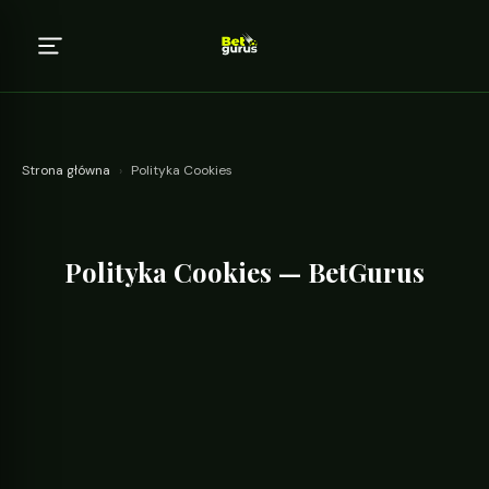
Strona główna
›
Polityka Cookies
Polityka Cookies — BetGurus