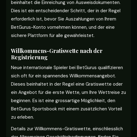
beinhaltet die Einreichung von Ausweisdokumenten.
Dies ist ein entscheidender Schritt, der in der Regel
erforderlich ist, bevor Sie Auszahlungen von Ihrem
BetGurus-Konto vornehmen können, und der eine
sichere Plattform für alle gewährleistet.
Willkommens-Gratiswette nach der
Registrierung
Neue internationale Spieler bei BetGurus qualifizieren
sich oft für ein spannendes Willkommensangebot.
Dieses beinhaltet in der Regel eine Gratiswette oder
ein Angebot für die erste Wette, um Ihre Wettreise zu
beginnen. Es ist eine grossartige Möglichkeit, den
BetGurus Sportsbook mit einem zusätzlichen Vorteil
zu erleben.
Details zur Willkommens-Gratiswette, einschliesslich
der Allgemeinen Geschäftsbedingungen, finden Sie