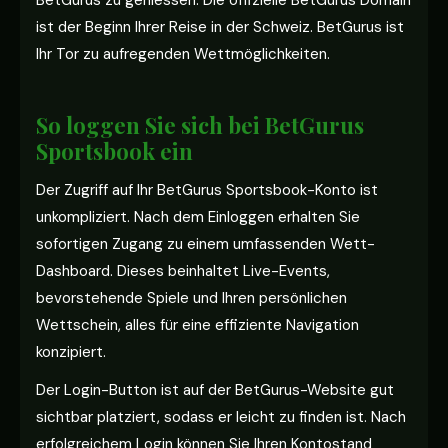
BetGurus zu geniessen. Die offizielle BetGurus Domain
ist der Beginn Ihrer Reise in der Schweiz. BetGurus ist
Ihr Tor zu aufregenden Wettmöglichkeiten.
So loggen Sie sich bei BetGurus
Sportsbook ein
Der Zugriff auf Ihr BetGurus Sportsbook-Konto ist
unkompliziert. Nach dem Einloggen erhalten Sie
sofortigen Zugang zu einem umfassenden Wett-
Dashboard. Dieses beinhaltet Live-Events,
bevorstehende Spiele und Ihren persönlichen
Wettschein, alles für eine effiziente Navigation
konzipiert.
Der Login-Button ist auf der BetGurus-Website gut
sichtbar platziert, sodass er leicht zu finden ist. Nach
erfolgreichem Login können Sie Ihren Kontostand