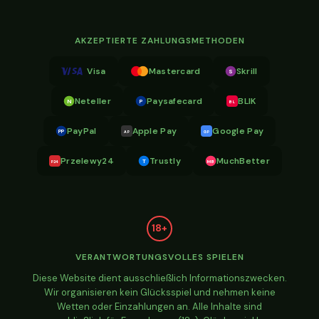
AKZEPTIERTE ZAHLUNGSMETHODEN
Visa
Mastercard
Skrill
S
Neteller
Paysafecard
BLIK
N
P
BL
PayPal
Apple Pay
Google Pay
PP
AP
GP
Przelewy24
Trustly
MuchBetter
T
MB
P24
18+
VERANTWORTUNGSVOLLES SPIELEN
Diese Website dient ausschließlich Informationszwecken.
Wir organisieren kein Glücksspiel und nehmen keine
Wetten oder Einzahlungen an. Alle Inhalte sind