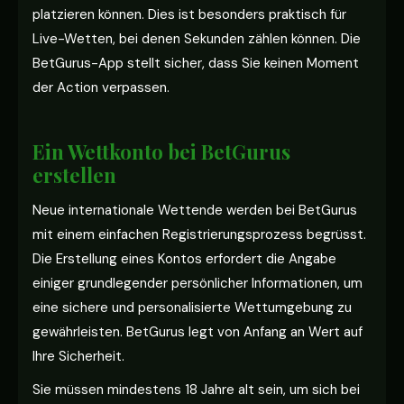
platzieren können. Dies ist besonders praktisch für
Live-Wetten, bei denen Sekunden zählen können. Die
BetGurus-App stellt sicher, dass Sie keinen Moment
der Action verpassen.
Ein Wettkonto bei BetGurus
erstellen
Neue internationale Wettende werden bei BetGurus
mit einem einfachen Registrierungsprozess begrüsst.
Die Erstellung eines Kontos erfordert die Angabe
einiger grundlegender persönlicher Informationen, um
eine sichere und personalisierte Wettumgebung zu
gewährleisten. BetGurus legt von Anfang an Wert auf
Ihre Sicherheit.
Sie müssen mindestens 18 Jahre alt sein, um sich bei