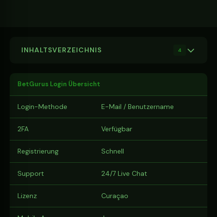
INHALTSVERZEICHNIS
4
BetGurus Login Übersicht
Login-Methode
E-Mail / Benutzername
2FA
Verfügbar
Registrierung
Schnell
Support
24/7 Live Chat
Lizenz
Curaçao