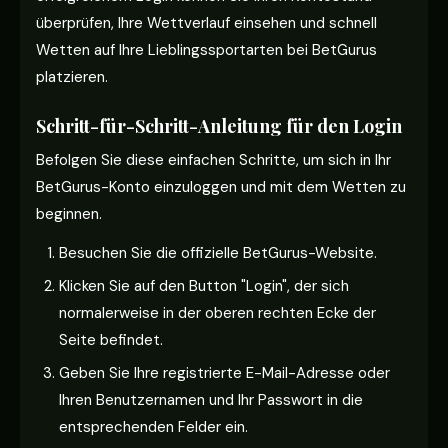
überprüfen, Ihre Wettverlauf einsehen und schnell
Wetten auf Ihre Lieblingssportarten bei BetGurus
platzieren.
Schritt-für-Schritt-Anleitung für den Login
Befolgen Sie diese einfachen Schritte, um sich in Ihr
BetGurus-Konto einzuloggen und mit dem Wetten zu
beginnen.
Besuchen Sie die offizielle BetGurus-Website.
Klicken Sie auf den Button "Login", der sich
normalerweise in der oberen rechten Ecke der
Seite befindet.
Geben Sie Ihre registrierte E-Mail-Adresse oder
Ihren Benutzernamen und Ihr Passwort in die
entsprechenden Felder ein.