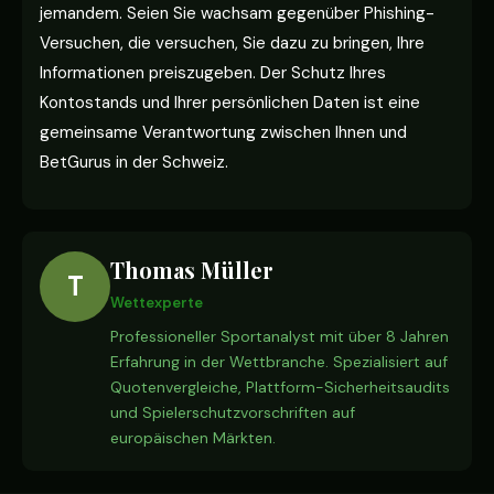
jemandem. Seien Sie wachsam gegenüber Phishing-
Versuchen, die versuchen, Sie dazu zu bringen, Ihre
Informationen preiszugeben. Der Schutz Ihres
Kontostands und Ihrer persönlichen Daten ist eine
gemeinsame Verantwortung zwischen Ihnen und
BetGurus in der Schweiz.
Thomas Müller
T
Wettexperte
Professioneller Sportanalyst mit über 8 Jahren
Erfahrung in der Wettbranche. Spezialisiert auf
Quotenvergleiche, Plattform-Sicherheitsaudits
und Spielerschutzvorschriften auf
europäischen Märkten.