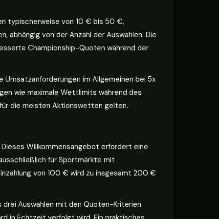
n typischerweise von 10 € bis 50 €,
, abhängig von der Anzahl der Auswahlen. Die
erbesserte Championship-Quoten während der
die Umsatzanforderungen im Allgemeinen bei 5x
ungen wie maximale Wettlimits während des
für die meisten Aktionswetten gelten.
. Dieses Willkommensangebot erfordert eine
 ausschließlich für Sportmärkte mit
Einzahlung von 100 € wird zu insgesamt 200 €
drei Auswahlen mit den Quoten-Kriterien
 in Echtzeit verfolgt wird. Ein praktisches