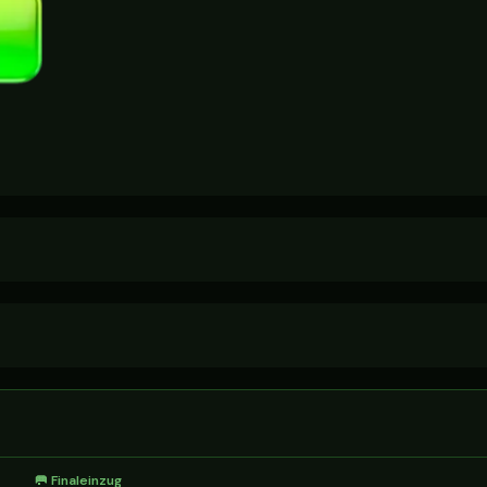
🥅 Finaleinzug