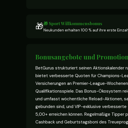
🎁 Sport Willkommensbonus
🎁
Neukunden erhalten 100 % auf ihre erste Einzah
Bonusangebote und Promotion
BetGurus strukturiert seinen Aktionskalender 
bietet verbesserte Quoten für Champions-Lea
Versicherungen an Premier-League-Wochenend
Qualifikationsspiele. Das Bonus-Ökosystem r
und umfasst wöchentliche Reload-Aktionen, sa
gebunden sind, und VIP-exklusive verbesserte 
5,00+ erreichen können. Regelmäßige Tipper p
Cashback und Geburtstagsboni des Treuepro