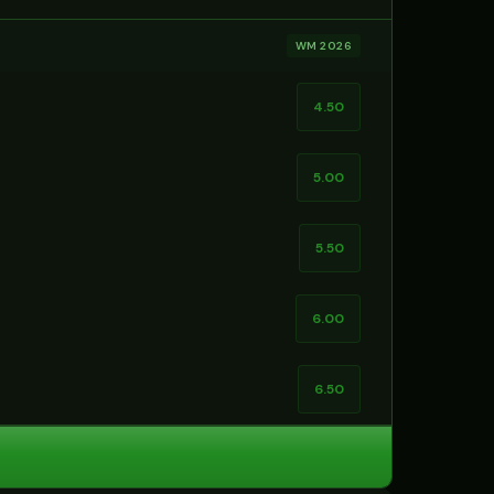
WM 2026
4.50
5.00
5.50
6.00
6.50