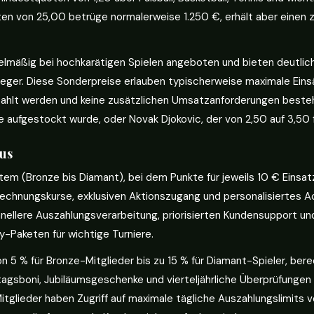
n von 25,00 betrüge normalerweise 1.250 €, erhält aber einen zu
mäßig bei hochkarätigen Spielen angeboten und bieten deutlich 
ieger. Diese Sonderpreise erlauben typischerweise maximale Ein
hlt werden und keine zusätzlichen Umsatzanforderungen bestehe
e aufgestockt wurde, oder Novak Djokovic, der von 2,50 auf 3,50
us
tem (Bronze bis Diamant), bei dem Punkte für jeweils 10 € Eins
echnungskurse, exklusiven Aktionszugang und personalisiertes
nellere Auszahlungsverarbeitung, priorisierten Kundensupport un
y-Paketen für wichtige Turniere.
 5 % für Bronze-Mitglieder bis zu 15 % für Diamant-Spieler, ber
agsboni, Jubiläumsgeschenke und vierteljährliche Überprüfungen
tglieder haben Zugriff auf maximale tägliche Auszahlungslimits v