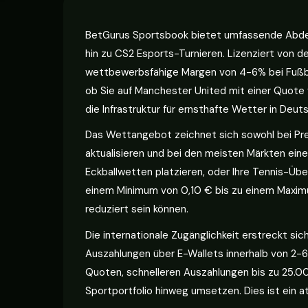
BetGurus Sportsbook bietet umfassende Abdeck
hin zu CS2 Esports-Turnieren. Lizenziert von 
wettbewerbsfähige Margen von 4-6% bei Fußball
ob Sie auf Manchester United mit einer Quot
die Infrastruktur für ernsthafte Wetter in Deut
Das Wettangebot zeichnet sich sowohl bei Pre
aktualisieren und bei den meisten Märkten eine
Eckballwetten platzieren, oder Ihre Tennis-Üb
einem Minimum von 0,10 € bis zu einem Maxim
reduziert sein können.
Die internationale Zugänglichkeit erstreckt 
Auszahlungen über E-Wallets innerhalb von 2-
Quoten, schnelleren Auszahlungen bis zu 25.0
Sportportfolio hinweg umsetzen. Dies ist ein a