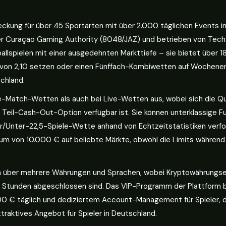
ung für über 45 Sportarten mit über 2.000 täglichen Events in 
der Curaçao Gaming Authority (8048/JAZ) und betrieben von TechSo
spielen mit einer ausgedehnten Markttiefe – sie bietet über 18
e von 2,10 setzen oder einen Fünffach-Kombiwetten auf Wochene
schland.
-Match-Wetten als auch bei Live-Wetten aus, wobei sich die Qu
 Teil-Cash-Out-Option verfügbar ist. Sie können unterklassige F
er/Unter-22,5-Spiele-Wette anhand von Echtzeitstatistiken verf
um von 10.000 € auf beliebte Märkte, obwohl die Limits währen
sich über mehrere Währungen und Sprachen, wobei Kryptowährungs
6 Stunden abgeschlossen sind. Das VIP-Programm der Plattform b
00 € täglich und dediziertem Account-Management für Spieler, d
ttraktives Angebot für Spieler in Deutschland.