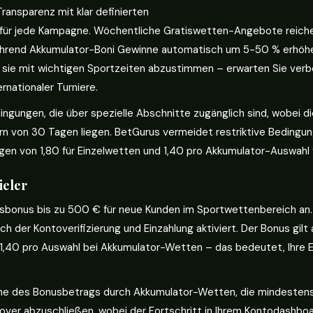
ansparenz mit klar definierten
für jede Kampagne. Wöchentliche Gratiswetten-Angebote reiche
während Akkumulator-Boni Gewinne automatisch um 5-50 % erhöhen
um sie mit wichtigen Sportzeiten abzustimmen – erwarten Sie v
nationaler Turniere.
dingungen, die über spezielle Abschnitte zugänglich sind, wobei 
ern von 30 Tagen liegen. BetGurus vermeidet restriktive Beding
en von 1,80 für Einzelwetten und 1,40 pro Akkumulator-Auswahl 
ieler
gsbonus bis zu 500 € für neue Kunden im Sportwettenbereich an
h der Kontoverifizierung und Einzahlung aktiviert. Der Bonus gilt
 1,40 pro Auswahl bei Akkumulator-Wetten – das bedeutet, Ihre 
e des Bonusbetrags durch Akkumulator-Wetten, die mindestens 
over abzuschließen, wobei der Fortschritt in Ihrem Kontodashboard