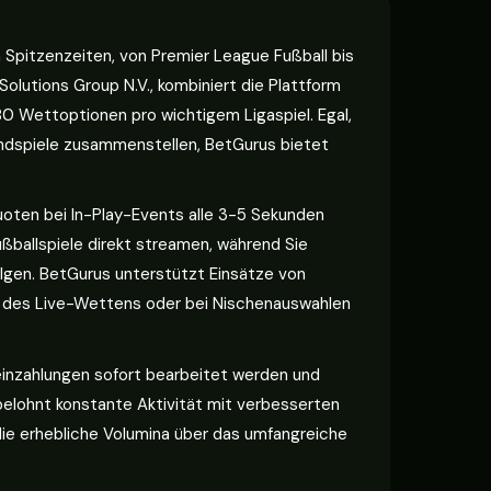
Spitzenzeiten, von Premier League Fußball bis
lutions Group N.V., kombiniert die Plattform
0 Wettoptionen pro wichtigem Ligaspiel. Egal,
ndspiele zusammenstellen, BetGurus bietet
oten bei In-Play-Events alle 3-5 Sekunden
ußballspiele direkt streamen, während Sie
olgen. BetGurus unterstützt Einsätze von
d des Live-Wettens oder bei Nischenauswahlen
einzahlungen sofort bearbeitet werden und
elohnt konstante Aktivität mit verbesserten
ie erhebliche Volumina über das umfangreiche