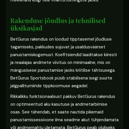
Rakenduse jõudlus ja tehnilised
üksikasjad
BetGurus rakendus on loodud tipptasemel jõudluse
tagamiseks, pakkudes sujuvat ja usaldusväärset
panustamiskogemust. Koefitsiendid laaditakse kiiresti
ja reaalajas andmete viivitus on minimaalne, mis on
mängusisese panustamise jaoks kriitilise tähtsusega.
BetGurus Sportsbook püsib stabiilsena isegi suurte
jalgpalliturniiride tippkoormuse aegadel.
Rikkalikku funktsionaalsust pakkuv BetGurus rakendus
on optimeeritud aku kasutuse ja andmetarbimise
osas. See tähendab, et saate nautida pikemaid
panustamissessioone ilma seadme akut tühjendamata
või andmemahtu ületamata. BetGurus peab oluliseks