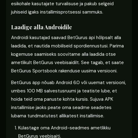
esikohale kasutajate turvalisuse ja pakub selgeid
juhiseid igaks installimisprotsessi sammuks.
Laadige alla Androidile
Androidi kasutajad saavad BetGurus äpi hõlpsalt alla
laadida, et nautida mobiilseid spordiennustusi. Parima
kogemuse saamiseks soovitame alla laadida otse
ametlikult BetGurus veebisaidilt. See tagab, et saate
BetGurus Sportsbook rakenduse uusima versiooni.
BetGurus äpp nõuab Android 6.0 või uuemat versiooni,
umbes 100 MB salvestusruumi ja teatiste lube, et
hoida teid oma panuste kohta kursis. Sujuva APK
installimise jaoks peate oma seadme seadetes
lubama tundmatutest allikatest installimise.
Külastage oma Android-seadmes ametlikku
BetGurus veebisaiti.