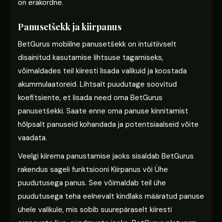
on erakordne.
Panusetšekk ja kiirpanus
BetGurus mobiilne panusetšekk on intuitiivselt
disainitud kasutamise lihtsuse tagamiseks,
võimaldades teil kiiresti lisada valikuid ja koostada
akummulaatoreid. Lihtsalt puudutage soovitud
koefitsiente, et lisada need oma BetGurus
panusetšekki. Saate enne oma panuse kinnitamist
hõlpsalt panuseid kohandada ja potentsiaalseid võite
vaadata.
Veelgi kiirema panustamise jaoks sisaldab BetGurus
rakendus sageli funktsiooni Kiirpanus või Ühe
puudutusega panus. See võimaldab teil ühe
puudutusega teha eelnevalt kindlaks määratud panuse
ühele valikule, mis sobib suurepäraselt kiiresti