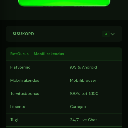
SISUKORD
4
BetGurus — Mobiilirakendus
Platvormid
iOS & Android
Mobiilirakendus
Mobiilibrauser
Tervitusboonus
100% tot €100
Litsents
Curaçao
Tugi
24/7 Live Chat