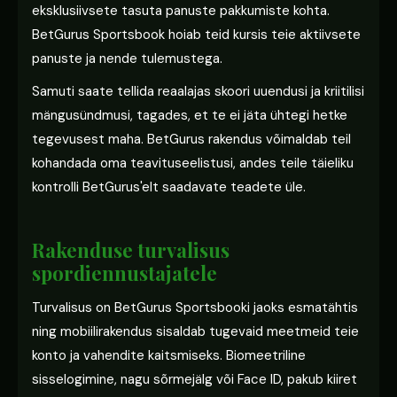
eksklusiivsete tasuta panuste pakkumiste kohta.
BetGurus Sportsbook hoiab teid kursis teie aktiivsete
panuste ja nende tulemustega.
Samuti saate tellida reaalajas skoori uuendusi ja kriitilisi
mängusündmusi, tagades, et te ei jäta ühtegi hetke
tegevusest maha. BetGurus rakendus võimaldab teil
kohandada oma teavituseelistusi, andes teile täieliku
kontrolli BetGurus'elt saadavate teadete üle.
Rakenduse turvalisus
spordiennustajatele
Turvalisus on BetGurus Sportsbooki jaoks esmatähtis
ning mobiilirakendus sisaldab tugevaid meetmeid teie
konto ja vahendite kaitsmiseks. Biomeetriline
sisselogimine, nagu sõrmejälg või Face ID, pakub kiiret