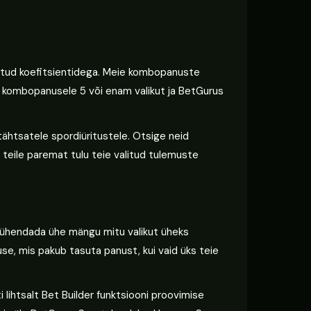
tud koefitsientidega. Meie kombopanuste
 kombopanusele 5 või enam valikut ja BetGurus
htsatele spordiüritustele. Otsige neid
teile paremat tulu teie valitud tulemuste
 ühendada ühe mängu mitu valikut üheks
se, mis pakub tasuta panust, kui vaid üks teie
 lihtsalt Bet Builder funktsiooni proovimise