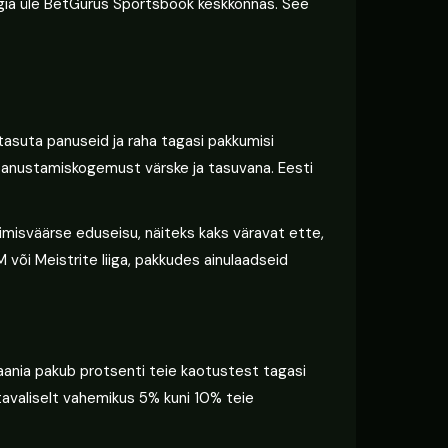
gia üle BetGurus Sportsbook keskkonnas. See
tasuta panuseid ja raha tagasi pakkumisi
a panustamiskogemust värske ja tasuvana. Eesti
imisväärse eduseisu, näiteks kaks väravat ette,
või Meistrite liiga, pakkudes ainulaadseid
aania pakub protsenti teie kaotustest tagasi
avaliselt vahemikus 5% kuni 10% teie