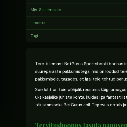
Min. Sissemakse
Litsents
Tugi
Tere tulemast BetGurus Sportsbooki boonuste
suurepäraste pakkumistega, mis on loodud tei
pakkumisele, tagades, et igal teie tehtud pan
See leht on teie põhjalik ressurss kõigi praeg
üksikasjalike juhiste kohta, kuidas iga fantas
täiustamiseks BetGurus abil. Tegevus ootab j
Tervitusboonus tasuta panuse