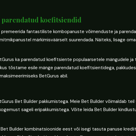
parendatud koefitsiendid
 premeerida fantastiliste kombopanuste võimenduste ja parenda
itmikpanustel märkimisväärselt suurendada. Näiteks, lisage oma
urus ka parendatud koefitsiente populaarsetele mängudele ja tä
 kus tõstame esile mänge parendatud koefitsientidega, pakkudes 
 maksimeerimiseks BetGurus abil.
rus Bet Builder pakkumistega. Meie Bet Builder võimaldab teil
gemust sageli eripakkumistega. Võite leida Bet Builder kindlustu
et Builder kombinatsioonide eest või isegi tasuta panuse krediiti