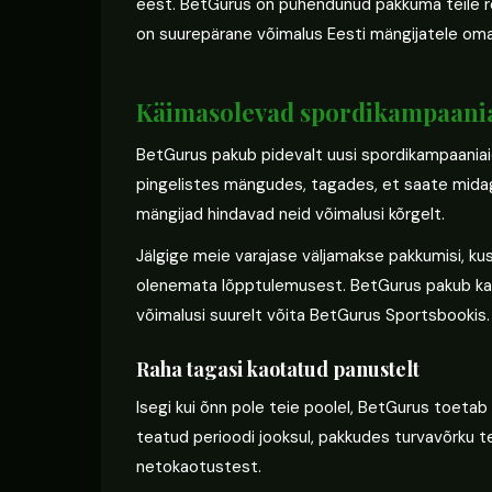
eest. BetGurus on pühendunud pakkuma teile r
on suurepärane võimalus Eesti mängijatele o
Käimasolevad spordikampaani
BetGurus pakub pidevalt uusi spordikampaaniaid
pingelistes mängudes, tagades, et saate midagi
mängijad hindavad neid võimalusi kõrgelt.
Jälgige meie varajase väljamakse pakkumisi, ku
olenemata lõpptulemusest. BetGurus pakub ka ho
võimalusi suurelt võita BetGurus Sportsbookis.
Raha tagasi kaotatud panustelt
Isegi kui õnn pole teie poolel, BetGurus toet
teatud perioodi jooksul, pakkudes turvavõrku 
netokaotustest.