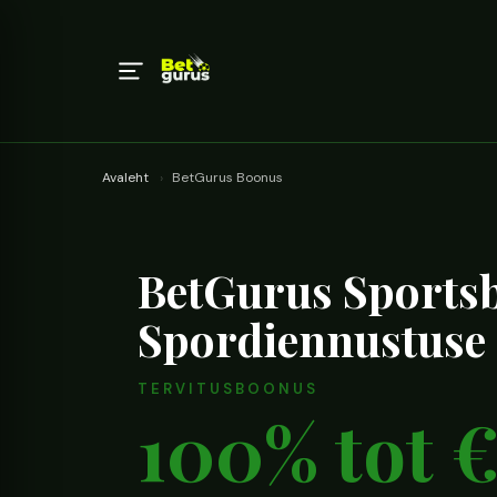
Avaleht
›
BetGurus Boonus
BetGurus Sports
Spordiennustuse
TERVITUSBOONUS
100% tot 