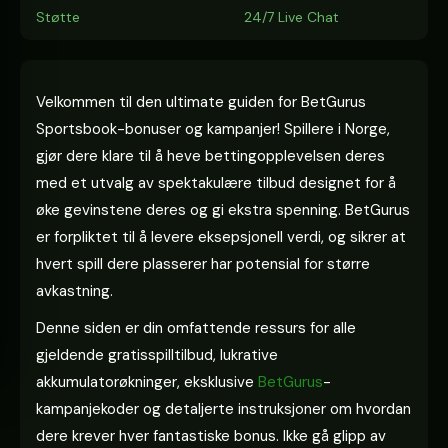
Støtte
24/7 Live Chat
Velkommen til den ultimate guiden for BetGurus
Sportsbook-bonuser og kampanjer! Spillere i Norge,
gjør dere klare til å heve bettingopplevelsen deres
med et utvalg av spektakulære tilbud designet for å
øke gevinstene deres og gi ekstra spenning. BetGurus
er forpliktet til å levere eksepsjonell verdi, og sikrer at
hvert spill dere plasserer har potensial for større
avkastning.
Denne siden er din omfattende ressurs for alle
gjeldende gratisspilltilbud, lukrative
akkumulatorøkninger, eksklusive
BetGurus
-
kampanjekoder og detaljerte instruksjoner om hvordan
dere krever hver fantastiske bonus. Ikke gå glipp av