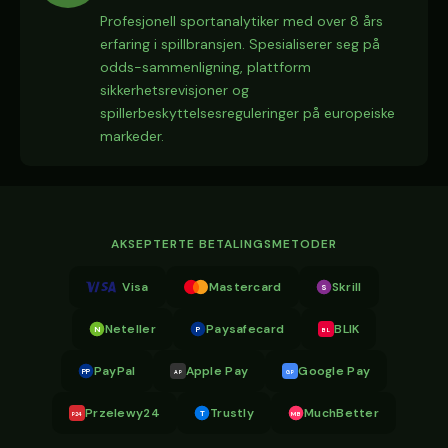
Profesjonell sportanalytiker med over 8 års
erfaring i spillbransjen. Spesialiserer seg på
odds-sammenligning, plattform
sikkerhetsrevisjoner og
spillerbeskyttelsesreguleringer på europeiske
markeder.
AKSEPTERTE BETALINGSMETODER
Visa
Mastercard
Skrill
S
Neteller
Paysafecard
BLIK
N
P
BL
PayPal
Apple Pay
Google Pay
PP
AP
GP
Przelewy24
Trustly
MuchBetter
T
MB
P24