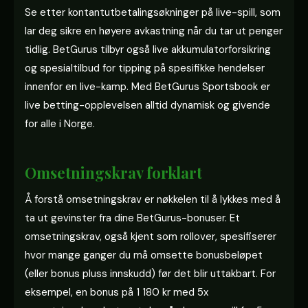
Se etter kontantutbetalingsøkninger på live-spill, som
lar deg sikre en høyere avkastning når du tar ut penger
tidlig. BetGurus tilbyr også live akkumulatorforsikring
og spesialtilbud for tipping på spesifikke hendelser
innenfor en live-kamp. Med BetGurus Sportsbook er
live betting-opplevelsen alltid dynamisk og givende
for alle i Norge.
Omsetningskrav forklart
Å forstå omsetningskrav er nøkkelen til å lykkes med å
ta ut gevinster fra dine BetGurus-bonuser. Et
omsetningskrav, også kjent som rollover, spesifiserer
hvor mange ganger du må omsette bonusbeløpet
(eller bonus pluss innskudd) før det blir uttakbart. For
eksempel, en bonus på 1 180 kr med 5x