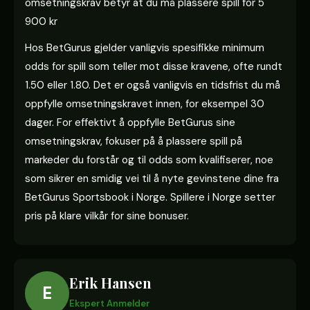
omsetningskrav betyr at du må plassere spill for 5
900 kr
Hos BetGurus gjelder vanligvis spesifikke minimum
odds for spill som teller mot disse kravene, ofte rundt
1.50 eller 1.80. Det er også vanligvis en tidsfrist du må
oppfylle omsetningskravet innen, for eksempel 30
dager. For effektivt å oppfylle BetGurus sine
omsetningskrav, fokuser på å plassere spill på
markeder du forstår og til odds som kvalifiserer, noe
som sikrer en smidig vei til å nyte gevinstene dine fra
BetGurus Sportsbook i Norge. Spillere i Norge setter
pris på klare vilkår for sine bonuser.
Erik Hansen
E
Ekspert Anmelder