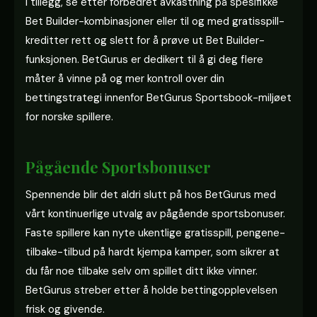
I tillegg, se etter forbedret avkastning på spesifikke
Bet Builder-kombinasjoner eller til og med gratisspill-
kreditter rett og slett for å prøve ut Bet Builder-
funksjonen. BetGurus er dedikert til å gi deg flere
måter å vinne på og mer kontroll over din
bettingstrategi innenfor BetGurus Sportsbook-miljøet
for norske spillere.
Pågående Sportsbonuser
Spennende blir det aldri slutt på hos BetGurus med
vårt kontinuerlige utvalg av pågående sportsbonuser.
Faste spillere kan nyte ukentlige gratisspill, pengene-
tilbake-tilbud på hardt kjempa kamper, som sikrer at
du får noe tilbake selv om spillet ditt ikke vinner.
BetGurus streber etter å holde bettingopplevelsen
frisk og givende.