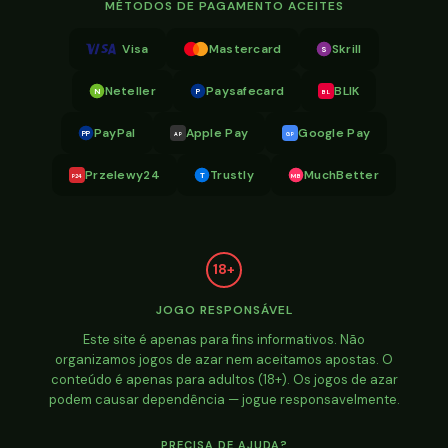
MÉTODOS DE PAGAMENTO ACEITES
Visa
Mastercard
Skrill
S
Neteller
Paysafecard
BLIK
N
P
BL
PayPal
Apple Pay
Google Pay
PP
AP
GP
Przelewy24
Trustly
MuchBetter
T
MB
P24
18+
JOGO RESPONSÁVEL
Este site é apenas para fins informativos. Não
organizamos jogos de azar nem aceitamos apostas. O
conteúdo é apenas para adultos (18+). Os jogos de azar
podem causar dependência — jogue responsavelmente.
PRECISA DE AJUDA?