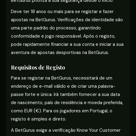
BetGurus prioriza a sua segurança desde o início.
Deve ter 18 anos ou mais para se registar e fazer
apostas na BetGurus. Verificações de identidade são
uma parte padrão do processo, garantindo
conformidade e jogo responsável. Após o registo,
pode rapidamente financiar a sua conta e iniciar a sua
aventura de apostas desportivas na BetGurus.
Requisitos de Registo
Para se registar na BetGurus, necessitará de um
endereço de e-mail válido e de criar uma palavra-
passe forte e única. Irá também fornecer a sua data
de nascimento, país de residência e moeda preferida,
como EUR (€). Para os jogadores em Portugal, o
registo é simples e direto.
A BetGurus exige a verificação Know Your Customer