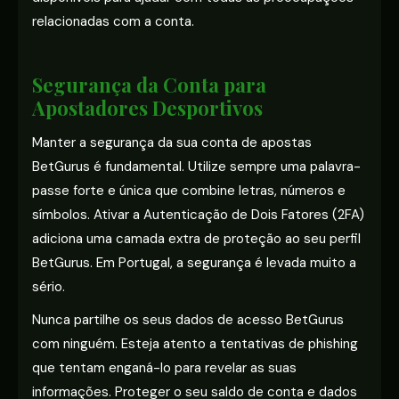
relacionadas com a conta.
Segurança da Conta para
Apostadores Desportivos
Manter a segurança da sua conta de apostas
BetGurus é fundamental. Utilize sempre uma palavra-
passe forte e única que combine letras, números e
símbolos. Ativar a Autenticação de Dois Fatores (2FA)
adiciona uma camada extra de proteção ao seu perfil
BetGurus. Em Portugal, a segurança é levada muito a
sério.
Nunca partilhe os seus dados de acesso BetGurus
com ninguém. Esteja atento a tentativas de phishing
que tentam enganá-lo para revelar as suas
informações. Proteger o seu saldo de conta e dados