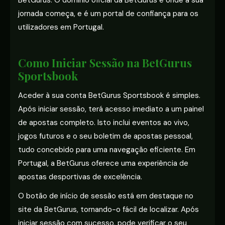
BetGurus. O domínio oficial da BetGurus é onde a sua
jornada começa, e é um portal de confiança para os
utilizadores em Portugal.
Como Iniciar Sessão na BetGurus
Sportsbook
Aceder à sua conta BetGurus Sportsbook é simples.
Após iniciar sessão, terá acesso imediato a um painel
de apostas completo. Isto inclui eventos ao vivo,
jogos futuros e o seu boletim de apostas pessoal,
tudo concebido para uma navegação eficiente. Em
Portugal, a BetGurus oferece uma experiência de
apostas desportivas de excelência.
O botão de início de sessão está em destaque no
site da BetGurus, tornando-o fácil de localizar. Após
iniciar sessão com sucesso, pode verificar o seu