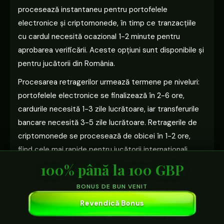
procesează instantaneu pentru portofelele
electronice și criptomonede, în timp ce tranzacțiile
cu cardul necesită ocazional 1-2 minute pentru
aprobarea verificării. Aceste opțiuni sunt disponibile și
pentru jucătorii din România.
Procesarea retragerilor urmează termene pe niveluri:
portofelele electronice se finalizează în 2-6 ore,
cardurile necesită 1-3 zile lucrătoare, iar transferurile
bancare necesită 3-5 zile lucrătoare. Retragerile de
criptomonede se procesează de obicei în 1-2 ore,
fiind cele mai rapide pentru jucătorii internaționali.
Retragerea minimă este de 10 € pentru toate
100% până la 100 GBP
metodele, cu limite maxime variind de la 2.500 € zilnic
BONUS DE BUN VENIT
pentru conturile standard la 25.000 € pentru membrii
Revendică Bonus
VIP. Procesarea în weekend poate extinde termenele
cu 1-2 zile lucrătoare suplimentare. Jucătorii din