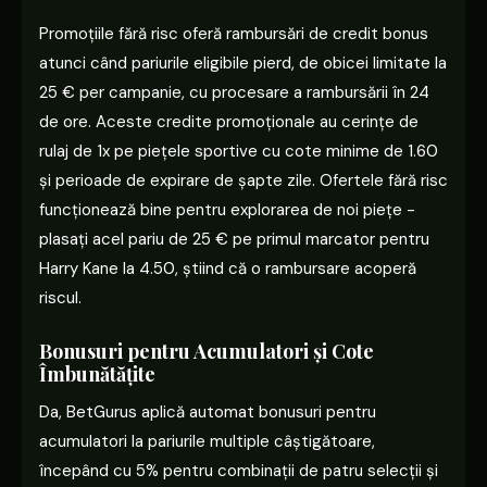
Promoțiile fără risc oferă rambursări de credit bonus
atunci când pariurile eligibile pierd, de obicei limitate la
25 € per campanie, cu procesare a rambursării în 24
de ore. Aceste credite promoționale au cerințe de
rulaj de 1x pe piețele sportive cu cote minime de 1.60
și perioade de expirare de șapte zile. Ofertele fără risc
funcționează bine pentru explorarea de noi piețe -
plasați acel pariu de 25 € pe primul marcator pentru
Harry Kane la 4.50, știind că o rambursare acoperă
riscul.
Bonusuri pentru Acumulatori și Cote
Îmbunătățite
Da, BetGurus aplică automat bonusuri pentru
acumulatori la pariurile multiple câștigătoare,
începând cu 5% pentru combinații de patru selecții și