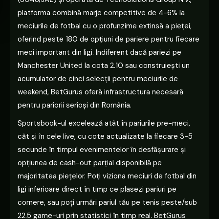
platforma combină marje competitive de 4-6% la
meciurile de fotbal cu o profunzime extinsă a pieței,
oferind peste 180 de opțiuni de pariere pentru fiecare
meci important din ligi. Indiferent dacă pariezi pe
Manchester United la cota 2.10 sau construiești un
acumulator de cinci selecții pentru meciurile de
weekend, BetGurus oferă infrastructura necesară
pentru pariorii serioși din România.
Sportsbook-ul excelează atât în pariurile pre-meci,
cât și în cele live, cu cote actualizate la fiecare 3-5
secunde în timpul evenimentelor în desfășurare și
opțiunea de cash-out parțial disponibilă pe
majoritatea piețelor. Poți viziona meciuri de fotbal din
ligi inferioare direct în timp ce plasezi pariuri pe
cornere, sau poți urmări pariul tău pe tenis peste/sub
22.5 game-uri prin statistici în timp real. BetGurus