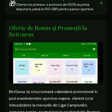
🎁
Clienții noi primesc o potrivire de 100% la prima
depunere, până la 100 GBP, pentru pariuri sportive.
Oferte de Bonus și Promoții la
BetGurus
BetGurus își structurează calendarul promoțional în
jurul evenimentelor sportive majore, oferind cote
îmbunătățite la meciurile din Liga Campionilor,
asigurare pentru acumulatori în weekendurile Premier