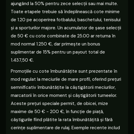
ajungând la 50% pentru zece selecții sau mai multe.
Toate etapele trebuie să îndeplinească cote minime
de 1.20 pe acoperirea fotbalului, baschetului, tenisului
și a sporturilor majore. Un acumulator de șase selecții
de 50 € cu cote combinate de 25.00 ar returna în
mod normal 1.250 €, dar primește un bonus
suplimentar de 15% pentru un payout total de
1.437,50 €.
Promoțiile cu cote îmbunătățite sunt prezentate în
mod regulat la meciurile de mare profil, oferind prețuri
semnificativ îmbunătățite la câștigătorii meciurilor,
marcatorii în orice moment și câștigătorii turneelor.
Aceste prețuri speciale permit, de obicei, mize
maxime de 50 € - 200 €, în funcție de piață,
câștigurile fiind plătite la rata îmbunătățită și fără
cerințe suplimentare de rulaj. Exemple recente includ