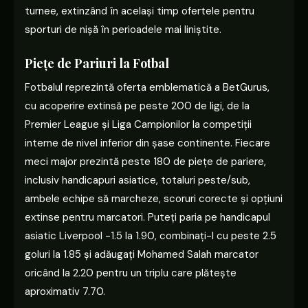
turnee, extinzând în același timp ofertele pentru
sporturi de nișă în perioadele mai liniștite.
Piețe de Pariuri la Fotbal
Fotbalul reprezintă oferta emblematică a BetGurus,
cu acoperire extinsă pe peste 200 de ligi, de la
Premier League și Liga Campionilor la competiții
interne de nivel inferior din șase continente. Fiecare
meci major prezintă peste 180 de piețe de pariere,
inclusiv handicapuri asiatice, totaluri peste/sub,
ambele echipe să marcheze, scoruri corecte și opțiuni
extinse pentru marcatori. Puteți paria pe handicapul
asiatic Liverpool -1.5 la 1.90, combinați-l cu peste 2.5
goluri la 1.85 și adăugați Mohamed Salah marcator
oricând la 2.20 pentru un triplu care plătește
aproximativ 7.70.