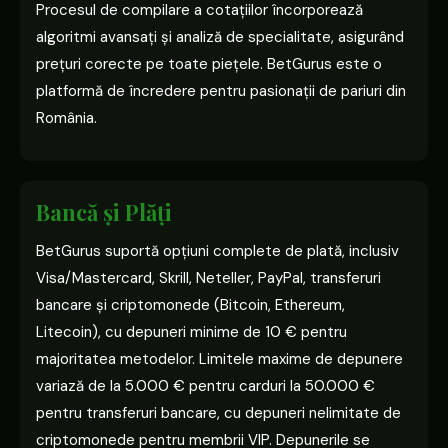
Procesul de compilare a cotațiilor încorporează
algoritmi avansați și analiză de specialitate, asigurând
prețuri corecte pe toate piețele. BetGurus este o
platformă de încredere pentru pasionații de pariuri din
România.
Bancă și Plăți
BetGurus suportă opțiuni complete de plată, inclusiv
Visa/Mastercard, Skrill, Neteller, PayPal, transferuri
bancare și criptomonede (Bitcoin, Ethereum,
Litecoin), cu depuneri minime de 10 € pentru
majoritatea metodelor. Limitele maxime de depunere
variază de la 5.000 € pentru carduri la 50.000 €
pentru transferuri bancare, cu depuneri nelimitate de
criptomonede pentru membrii VIP. Depunerile se