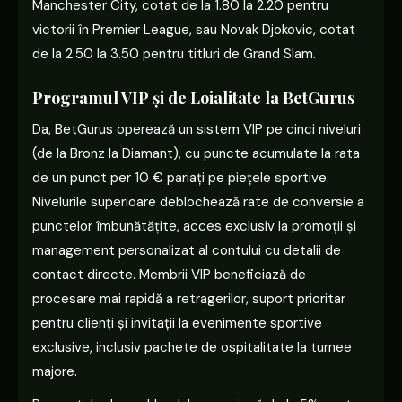
Manchester City, cotat de la 1.80 la 2.20 pentru
victorii în Premier League, sau Novak Djokovic, cotat
de la 2.50 la 3.50 pentru titluri de Grand Slam.
Programul VIP și de Loialitate la BetGurus
Da, BetGurus operează un sistem VIP pe cinci niveluri
(de la Bronz la Diamant), cu puncte acumulate la rata
de un punct per 10 € pariați pe piețele sportive.
Nivelurile superioare deblochează rate de conversie a
punctelor îmbunătățite, acces exclusiv la promoții și
management personalizat al contului cu detalii de
contact directe. Membrii VIP beneficiază de
procesare mai rapidă a retragerilor, suport prioritar
pentru clienți și invitații la evenimente sportive
exclusive, inclusiv pachete de ospitalitate la turnee
majore.