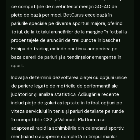
ce competițiile de nivel inferior mențin 30-40 de
piețe de bază per meci. BetGurus excelează în
pariurile speciale pe diverse sporturi majore, oferind
totul, de la totalul aruncărilor de la margine în fotbal la
procentajele de aruncări de trei puncte în baschet.
Echipa de trading extinde continuu acoperirea pe
baza cererii de pariuri și a tendințelor emergente în
sport.
Inovația determină dezvoltarea pieței cu opțiuni unice
de pariere legate de metricile de performanță ale
jucătorilor și analiza statistică. Adăugările recente
includ piețe de goluri așteptate în fotbal, opțiuni pe
viteza serviciului în tenis și pariuri detaliate pe runde
în competițiile CS2 și Valorant. Platforma se
adaptează rapid la schimbările din calendarul sportiv,
menținând o acoperire completă în timpul marilor