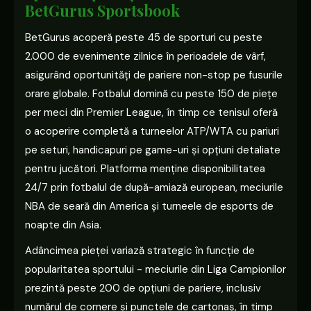
Gamă extinsă de sporturi și piețe de pariuri
BetGurus Sportsbook
Cote competitive pe ligile și evenimentele majore
BetGurus acoperă peste 45 de sporturi cu peste
Interfață ușor de utilizat pentru navigare fluidă
2.000 de evenimente zilnice în perioadele de vârf,
Generos bonus de bun venit și promoții continue
asigurând oportunități de pariere non-stop pe fusurile
Procesare rapidă și sigură a plăților
orare globale. Fotbalul domină cu peste 150 de piețe
per meci din Premier League, în timp ce tenisul oferă
o acoperire completă a turneelor ATP/WTA cu pariuri
DEZAVANTAJE
pe seturi, handicapuri pe game-uri și opțiuni detaliate
Unele sporturi de nișă pot avea piețe limitate
pentru jucători. Platforma menține disponibilitatea
Transmisiunea live nu este disponibilă pentru toate
24/7 prin fotbalul de după-amiază european, meciurile
evenimentele
NBA de seară din America și turneele de esports de
noapte din Asia.
Adâncimea pieței variază strategic în funcție de
popularitatea sportului - meciurile din Liga Campionilor
prezintă peste 200 de opțiuni de pariere, inclusiv
numărul de cornere și punctele de cartonaș, în timp