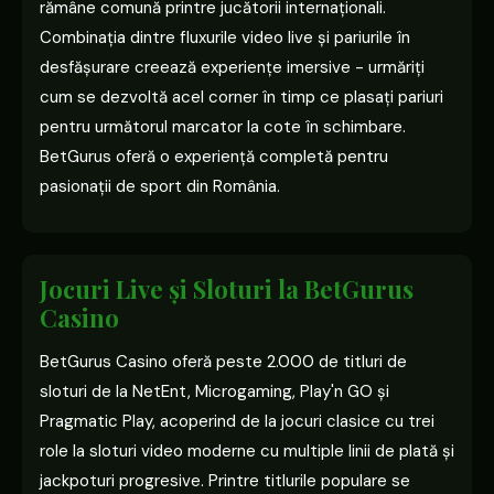
rămâne comună printre jucătorii internaționali.
Combinația dintre fluxurile video live și pariurile în
desfășurare creează experiențe imersive - urmăriți
cum se dezvoltă acel corner în timp ce plasați pariuri
pentru următorul marcator la cote în schimbare.
BetGurus oferă o experiență completă pentru
pasionații de sport din România.
Jocuri Live și Sloturi la BetGurus
Casino
BetGurus Casino oferă peste 2.000 de titluri de
sloturi de la NetEnt, Microgaming, Play'n GO și
Pragmatic Play, acoperind de la jocuri clasice cu trei
role la sloturi video moderne cu multiple linii de plată și
jackpoturi progresive. Printre titlurile populare se