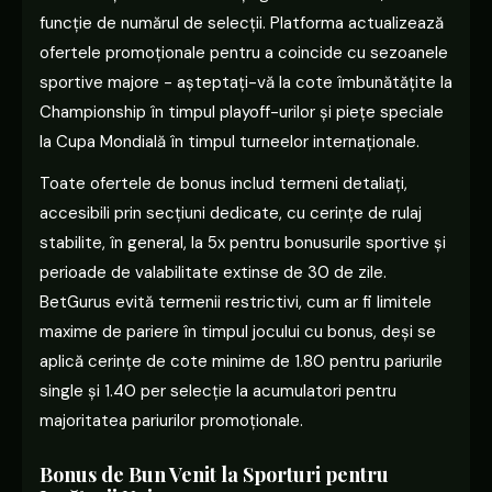
funcție de numărul de selecții. Platforma actualizează
ofertele promoționale pentru a coincide cu sezoanele
sportive majore - așteptați-vă la cote îmbunătățite la
Championship în timpul playoff-urilor și piețe speciale
la Cupa Mondială în timpul turneelor internaționale.
Toate ofertele de bonus includ termeni detaliați,
accesibili prin secțiuni dedicate, cu cerințe de rulaj
stabilite, în general, la 5x pentru bonusurile sportive și
perioade de valabilitate extinse de 30 de zile.
BetGurus evită termenii restrictivi, cum ar fi limitele
maxime de pariere în timpul jocului cu bonus, deși se
aplică cerințe de cote minime de 1.80 pentru pariurile
single și 1.40 per selecție la acumulatori pentru
majoritatea pariurilor promoționale.
Bonus de Bun Venit la Sporturi pentru