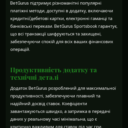
BetGurus підтримує різноманітні популярні
платіжні методи, доступні в додатку, включаючи
кредитні/дебетові картки, електронні гаманці та
банківські перекази. BetGurus Sportsbook гарантує,
що всі транзакції шифруються та захищені,
забезпечуючи спокій для всіх ваших фінансових
операцій.
Продуктивність додатку та
технічні деталі
Додаток BetGurus розроблений для максимальної
продуктивності, забезпечуючи плавний та
надійний досвід ставок. Коефіцієнти
завантажуються швидко, а затримка в передачі
даних у реальному часі мінімальна, що є
критично важливим для ставок під час гри.