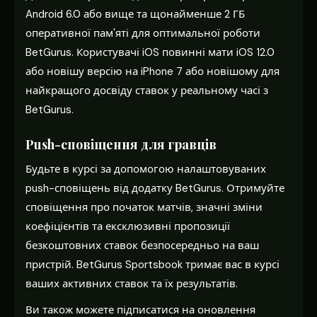
Android 6.0 або вище та щонайменше 2 ГБ
оперативної пам'яті для оптимальної роботи
BetGurus. Користувачі iOS повинні мати iOS 12.0
або новішу версію на iPhone 7 або новішому для
найкращого досвіду ставок у реальному часі з
BetGurus.
Push-сповіщення для гравців
Будьте в курсі за допомогою налаштовуваних
push-сповіщень від додатку BetGurus. Отримуйте
сповіщення про початок матчів, значні зміни
коефіцієнтів та ексклюзивні пропозиції
безкоштовних ставок безпосередньо на ваш
пристрій. BetGurus Sportsbook тримає вас в курсі
ваших активних ставок та їх результатів.
Ви також можете підписатися на оновлення