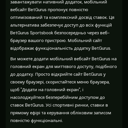
завантажувати нативний додаток, мобільний
вебсайт BetGurus пропонує повністю
оптимізований та комплексний досвід ставок. Ця
альтернатива забезпечує доступ до всіх функцій
BetGurus Sportsbook безпосередньо через веб-
браузер вашого пристрою. Мобільний сайт
відображає функціональність додатку BetGurus.
Ви можете додати мобільний вебсайт BetGurus на
головний екран для миттєвого доступу, подібного
до додатку. Просто відкрийте сайт BetGurus у
своєму браузері, скористайтеся меню браузера,
щоб "Додати на головний екран", і
насолоджуйтеся безперебійним доступом до
ставок BetGurus. Усі спортивні ринки, ставки в
прямому ефірі та керування обліковим записом
повністю функціональні.