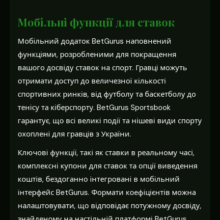
Мобільні функції для ставок
Мобільний додаток BetGurus наповнений
функціями, розробленими для покращення
вашого досвіду ставок на спорт. Гравці можуть
отримати доступ до величезної кількості
спортивних ринків, від футболу та баскетболу до
тенісу та кіберспорту. BetGurus Sportsbook
гарантує, що всі великі події та нішеві види спорту
охоплені для гравців з України.
Ключові функції, такі як ставки в реальному часі,
комплексні купони для ставок та опції виведення
коштів, бездоганно інтегровані в мобільний
інтерфейс BetGurus. Формати коефіцієнтів можна
налаштовувати, що відповідає потужному досвіду,
знайденому на настільній платформі BetGurus.