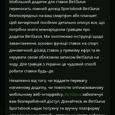
Мобільний додаток для ставок BetGurus
переносить повний досвід Sportsbook BetGurus
безпосередньо на ваш смартфон або планшет.
Цей вичерпний посібник детально описує все, що
потрібно знати міжнародним гравцям про
додаток BetGurus. Ми охоплюємо інструкції щодо
завантаження, основні функції ставок на спорт,
динамічний досвід ставок у прямому ефірі та як
керувати своїм обліковим записом BetGurus на
ходу. Для гравців з України це чудовий спосіб
робити ставки будь-де.
Незалежно від того, чи віддаєте перевагу
нативному додатку, чи повністю оптимізованому
мобільному веб-інтерфейсу,
BetGurus
забезпечує
вам безперебійний доступ. Дізнайтеся, як BetGurus
Sportsbook надає потужну та зручну платформу