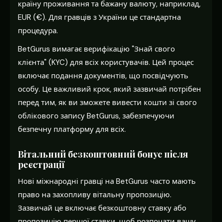
країну проживання та бажану валюту, наприклад,
EUR (€). Для гравців з України це стандартна
процедура.
BetGurus вимагає верифікацію "Знай свого
клієнта" (KYC) для всіх користувачів. Цей процес
включає подання документів, що посвідчують
особу. Це важливий крок, який зазвичай потрібен
перед тим, як ви зможете вивести кошти зі свого
облікового запису BetGurus, забезпечуючи
безпечну платформу для всіх.
Вітальний безкоштовний бонус після
реєстрації
Нові міжнародні гравці на BetGurus часто мають
право на захопливу вітальну пропозицію.
Зазвичай це включає безкоштовну ставку або
пропозицію першої ставки, щоб розпочати вашу