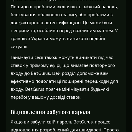
Поширені проблеми включають забутий пароль,
блокування облікового запису або проблеми з
двофакторною автентифікацією. Це може бути
неприємно, особливо перед важливим матчем. У
гравців з України можуть виникати подібні
ситуації.
Тайм-аути сесії також можуть виникати під час
ставок у прямому ефірі, що вимагає повторного
входу до BetGurus. Цей розділ допоможе вам
ефективно подолати ці поширені перешкоди для
входу. BetGurus прагне мінімізувати будь-які
перебої у вашому досвіді ставок.
Відновлення забутого пароля
Якщо ви забули свій пароль BetGurus, процес
відновлення розроблений для швидкості. Просто