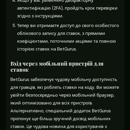
Якщо у вас увімкнено двофакторну
автентифікацію (2FA), пройдіть крок перевірки
згідно з інструкціями.
Тепер ви отримаєте доступ до свого особистого
облікового запису для ставок, з прямими
коефіцієнтами, поточними акціями та повною
історією ставок на BetGurus.
Вхід через мобільний пристрій для
ставок
BetGurus забезпечує чудову мобільну доступність
для гравців, які роблять ставки на ходу. Ви можете
увійти безпосередньо через мобільний браузер,
який оптимізовано для всіх пристроїв.
Альтернативно, спеціальний додаток BetGurus
пропонує ще більш зручний досвід мобільних
ставок. Це чудова новина для користувачів з