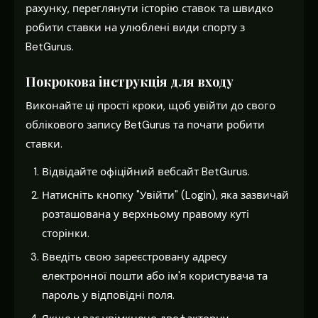
рахунку, переглянути історію ставок та швидко
робити ставки на улюблені види спорту з
BetGurus.
Покрокова інструкція для входу
Виконайте ці прості кроки, щоб увійти до свого
облікового запису BetGurus та почати робити
ставки.
Відвідайте офіційний вебсайт BetGurus.
Натисніть кнопку "Увійти" (Login), яка зазвичай
розташована у верхньому правому куті
сторінки.
Введіть свою зареєстровану адресу
електронної пошти або ім'я користувача та
пароль у відповідні поля.