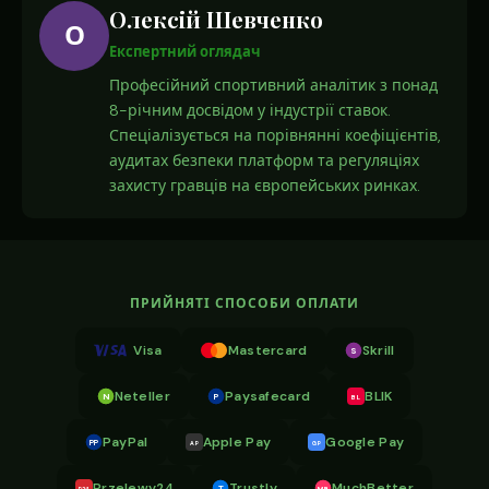
Олексій Шевченко
О
Експертний оглядач
Професійний спортивний аналітик з понад
8-річним досвідом у індустрії ставок.
Спеціалізується на порівнянні коефіцієнтів,
аудитах безпеки платформ та регуляціях
захисту гравців на європейських ринках.
ПРИЙНЯТІ СПОСОБИ ОПЛАТИ
Visa
Mastercard
Skrill
S
Neteller
Paysafecard
BLIK
N
P
BL
PayPal
Apple Pay
Google Pay
PP
AP
GP
Przelewy24
Trustly
MuchBetter
T
MB