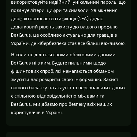
використовуйте надійний, унікальний пароль, що
поєднує літери, цифри та символи. Увімкнення
двофакторної автентифікації (2FA) додає
додатковий рівень захисту до вашого профілю
BetGurus. Це особливо актуально для гравців з
України, де кібербезпека стає все більш важливою.
Ніколи не діліться своїми обліковими даними
BetGurus ні з ким. Будьте пильними щодо
фішингових спроб, які намагаються обманом
змусити вас розкрити свою інформацію. Захист
вашого балансу на акаунті та персональних даних
є спільною відповідальністю між вами та
BetGurus. Ми дбаємо про безпеку всіх наших
користувачів в Україні.