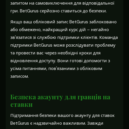
запитом на самовиключення для відповідальної
гри. BetGurus серйозно ставиться до безпеки.
Якщо ваш обліковий запис BetGurus заблоковано
або обмежено, найкращий курс дій – негайно
зв'язатися зі службою підтримки клієнтів. Команда
підтримки BetGurus може розслідувати проблему
та провести вас через необхідні кроки для
відновлення доступу. Вони готові допомогти з
усіма питаннями, пов'язаними з обліковим
записом.
Безпека акаунту для гравців на
ставки
Підтримання безпеки вашого акаунту для ставок
BetGurus є надзвичайно важливим. Завжди