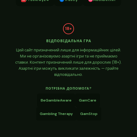
P24
18+
ВІДПОВІДАЛЬНА ГРА
Цей сайт призначений лише для інформаційних цілей.
Ми не організовуємо азартні ігри та не приймаємо
ставки. Контент призначений лише для дорослих (18+).
Азартні ігри можуть викликати залежність — грайте
відповідально.
ПОТРІБНА ДОПОМОГА?
BeGambleAware
GamCare
Gambling Therapy
GamStop