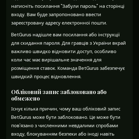
натисніть посилання "Забули пароль" на сторінці
входу. Вам буде запропоновано ввести
зареєстровану адресу електронної пошти.
BetGurus надішле вам посилання або інструкції
для скидання пароля. Для гравців з України вкрай
важливо швидко відновити доступ, особливо
коли час має вирішальне значення для
розміщення ставок. Команда BetGurus забезпечує
швидкий процес відновлення.
Обліковий запис заблоковано або
обмежено
Існує кілька причин, чому ваш обліковий запис
BetGurus може бути заблоковано. Це може бути
пов'язано з численними невдалими спробами
входу, блокуванням безпеки або іноді навіть