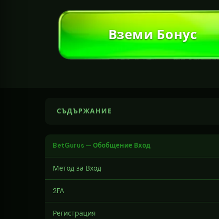
Вземи Бонус
СЪДЪРЖАНИЕ
BetGurus — Обобщение Вход
Метод за Вход
2FA
Регистрация