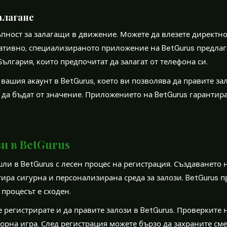
алагане
пност за залагащи в движение. Можете да влезете директно
нативно, специализираното приложение на BetGurus предла
България, които предпочитат да залагат от телефона си.
ашия акаунт в BetGurus, което ви позволява да правите зал
 да бъдат от значение. Приложението на BetGurus гарантира
и в BetGurus
и в BetGurus с лесен процес на регистрация. Създаването 
тира сигурна и персонализирана среда за залози. BetGurus 
 процесът е сходен.
е регистрирате и да правите залози в BetGurus. Проверките 
орна игра. След регистрация можете бързо да захраните сме