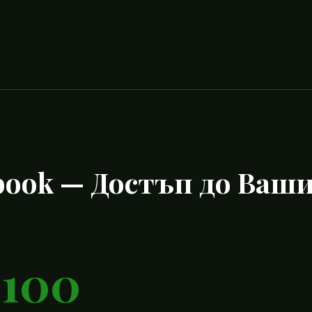
sbook — Достъп до Ваш
€100