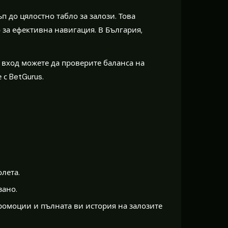
п до цялостно табло за залози. Това
за ефективна навигация. В България,
н вход можете да проверите баланса на
 с BetGurus.
лета.
зано.
ромоции и пълната ви история на залозите