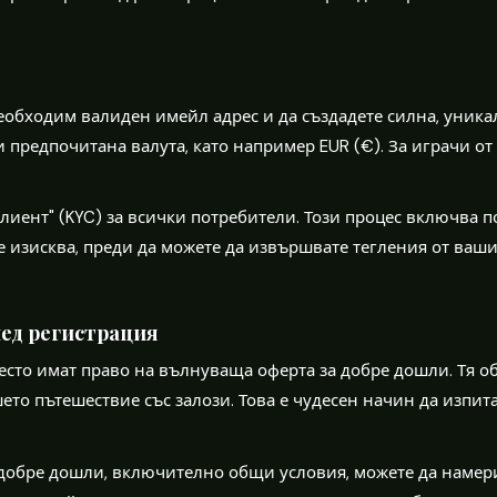
 необходим валиден имейл адрес и да създадете силна, уник
 предпочитана валута, като например EUR (€). За играчи от
клиент" (KYC) за всички потребители. Този процес включва 
е изисква, преди да можете да извършвате тегления от ваши
лед регистрация
есто имат право на вълнуваща оферта за добре дошли. Тя о
ашето пътешествие със залози. Това е чудесен начин да изпи
добре дошли, включително общи условия, можете да намери