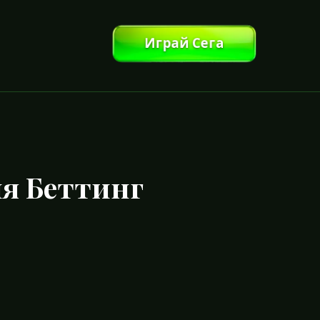
Играй Сега
ия Беттинг