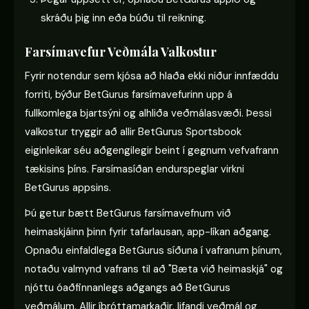
skráðu þig inn eða búðu til reikning.
Farsímavefur Veðmála Valkostur
Fyrir notendur sem kjósa að hlaða ekki niður innfæddu
forriti, býður BetGurus farsímavefurinn upp á
fullkomlega bjartsýni og alhliða veðmálasvæði. Þessi
valkostur tryggir að allir BetGurus Sportsbook
eiginleikar séu aðgengilegir beint í gegnum vefvafrann
tækisins þíns. Farsímasíðan endurspeglar virkni
BetGurus appsins.
Þú getur bætt BetGurus farsímavefnum við
heimaskjáinn þinn fyrir tafarlausan, app-líkan aðgang.
Opnaðu einfaldlega BetGurus síðuna í vafranum þínum,
notaðu valmynd vafrans til að "Bæta við heimaskjá" og
njóttu óaðfinnanlegs aðgangs að BetGurus
veðmálum. Allir íþróttamarkaðir, lifandi veðmál og