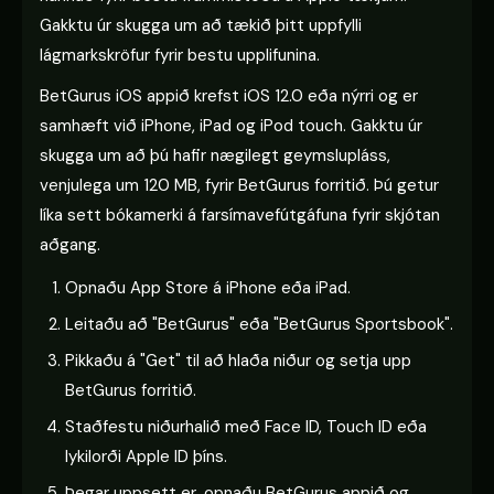
Gakktu úr skugga um að tækið þitt uppfylli
lágmarkskröfur fyrir bestu upplifunina.
BetGurus iOS appið krefst iOS 12.0 eða nýrri og er
samhæft við iPhone, iPad og iPod touch. Gakktu úr
skugga um að þú hafir nægilegt geymslupláss,
venjulega um 120 MB, fyrir BetGurus forritið. Þú getur
líka sett bókamerki á farsímavefútgáfuna fyrir skjótan
aðgang.
Opnaðu App Store á iPhone eða iPad.
Leitaðu að "BetGurus" eða "BetGurus Sportsbook".
Pikkaðu á "Get" til að hlaða niður og setja upp
BetGurus forritið.
Staðfestu niðurhalið með Face ID, Touch ID eða
lykilorði Apple ID þíns.
Þegar uppsett er, opnaðu BetGurus appið og