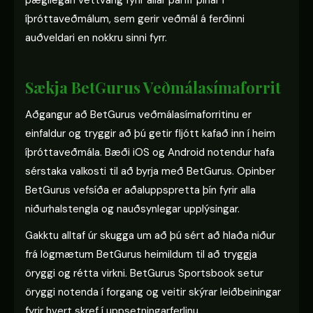
þægilegan vettvang fyrir allar þarfir þínar í
íþróttaveðmálum, sem gerir veðmál á ferðinni
auðveldari en nokkru sinni fyrr.
Sækja BetGurus Veðmálasímaforrit
Aðgangur að BetGurus veðmálasímaforritinu er
einfaldur og tryggir að þú getir fljótt kafað inn í heim
íþróttaveðmála. Bæði iOS og Android notendur hafa
sérstaka valkosti til að byrja með BetGurus. Opinber
BetGurus vefsíða er aðaluppspretta þín fyrir alla
niðurhalstengla og nauðsynlegar upplýsingar.
Gakktu alltaf úr skugga um að þú sért að hlaða niður
frá lögmætum BetGurus heimildum til að tryggja
öryggi og rétta virkni. BetGurus Sportsbook setur
öryggi notenda í forgang og veitir skýrar leiðbeiningar
fyrir hvert skref í uppsetningarferlinu.