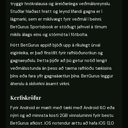
tryggir hnökralausa og áreiðanlega veðmálsreynslu.
Stuðlar hlaðast hratt og leynd lifandi gagna er í
lágmarki, sem er mikilvægt fyrir veðmál í beinni.
BetGurus Sportsbook er stöðugt jafnvel á tímum
mikils álags eins og stórmóta í fótbolta.
Þótt BetGurus appið bjóði upp á ríkulegt úrval
eiginleika, er það fínstillt fyrir rafhlöðunotkun og
gagnaeyðslu. Þetta þýðir að þú getur notið lengri
veðmálsstunda án þess að tæma rafhlöðu tækisins
þíns eða fara yfir gagnaáætlun þína. BetGurus leggur
áherslu á skilvirkni ásamt virkni.
Kerfiskröfur
Fyrir Android er mælt með tæki með Android 6.0 eða
nýrri og að minnsta kosti 2GB vinnsluminni fyrir bestu
BetGurus afköst. iOS notendur ættu að hafa iOS 12.0