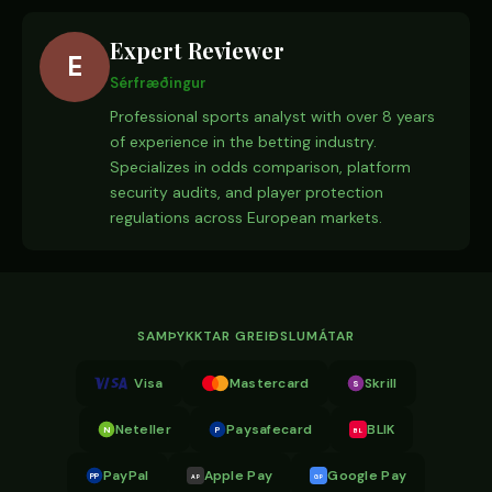
Expert Reviewer
E
Sérfræðingur
Professional sports analyst with over 8 years
of experience in the betting industry.
Specializes in odds comparison, platform
security audits, and player protection
regulations across European markets.
SAMÞYKKTAR GREIÐSLUMÁTAR
Visa
Mastercard
Skrill
S
Neteller
Paysafecard
BLIK
N
P
BL
PayPal
Apple Pay
Google Pay
PP
AP
GP