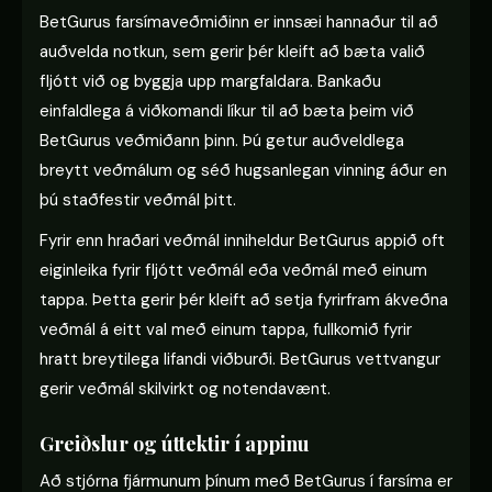
BetGurus farsímaveðmiðinn er innsæi hannaður til að
auðvelda notkun, sem gerir þér kleift að bæta valið
fljótt við og byggja upp margfaldara. Bankaðu
einfaldlega á viðkomandi líkur til að bæta þeim við
BetGurus veðmiðann þinn. Þú getur auðveldlega
breytt veðmálum og séð hugsanlegan vinning áður en
þú staðfestir veðmál þitt.
Fyrir enn hraðari veðmál inniheldur BetGurus appið oft
eiginleika fyrir fljótt veðmál eða veðmál með einum
tappa. Þetta gerir þér kleift að setja fyrirfram ákveðna
veðmál á eitt val með einum tappa, fullkomið fyrir
hratt breytilega lifandi viðburði. BetGurus vettvangur
gerir veðmál skilvirkt og notendavænt.
Greiðslur og úttektir í appinu
Að stjórna fjármunum þínum með BetGurus í farsíma er