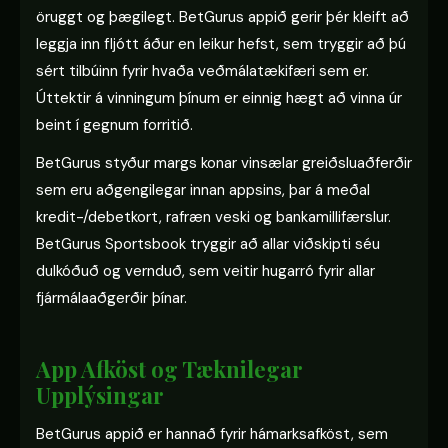
öruggt og þægilegt. BetGurus appið gerir þér kleift að
leggja inn fljótt áður en leikur hefst, sem tryggir að þú
sért tilbúinn fyrir hvaða veðmálatækifæri sem er.
Úttektir á vinningum þínum er einnig hægt að vinna úr
beint í gegnum forritið.
BetGurus styður margs konar vinsælar greiðsluaðferðir
sem eru aðgengilegar innan appsins, þar á meðal
kredit-/debetkort, rafræn veski og bankamillifærslur.
BetGurus Sportsbook tryggir að allar viðskipti séu
dulkóðuð og vernduð, sem veitir hugarró fyrir allar
fjármálaaðgerðir þínar.
App Afköst og Tæknilegar
Upplýsingar
BetGurus appið er hannað fyrir hámarksafköst, sem