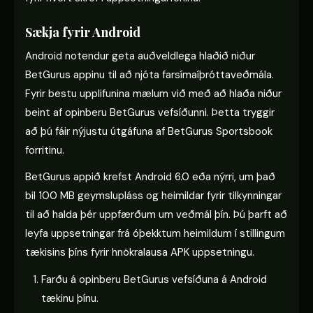
Sækja fyrir Android
Android notendur geta auðveldlega hlaðið niður
BetGurus appinu til að njóta farsímaíþróttaveðmála.
Fyrir bestu upplifunina mælum við með að hlaða niður
beint af opinberu BetGurus vefsíðunni. Þetta tryggir
að þú fáir nýjustu útgáfuna af BetGurus Sportsbook
forritinu.
BetGurus appið krefst Android 6.0 eða nýrri, um það
bil 100 MB geymslupláss og heimildar fyrir tilkynningar
til að halda þér uppfærðum um veðmál þín. Þú þarft að
leyfa uppsetningar frá óþekktum heimildum í stillingum
tækisins þíns fyrir hnökralausa APK uppsetningu.
Farðu á opinberu BetGurus vefsíðuna á Android
tækinu þínu.