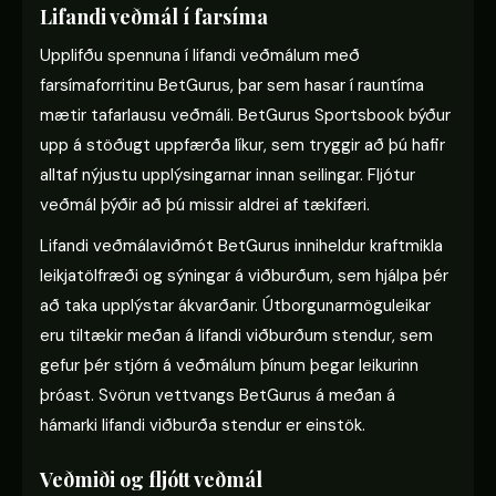
Lifandi veðmál í farsíma
Upplifðu spennuna í lifandi veðmálum með
farsímaforritinu BetGurus, þar sem hasar í rauntíma
mætir tafarlausu veðmáli. BetGurus Sportsbook býður
upp á stöðugt uppfærða líkur, sem tryggir að þú hafir
alltaf nýjustu upplýsingarnar innan seilingar. Fljótur
veðmál þýðir að þú missir aldrei af tækifæri.
Lifandi veðmálaviðmót BetGurus inniheldur kraftmikla
leikjatölfræði og sýningar á viðburðum, sem hjálpa þér
að taka upplýstar ákvarðanir. Útborgunarmöguleikar
eru tiltækir meðan á lifandi viðburðum stendur, sem
gefur þér stjórn á veðmálum þínum þegar leikurinn
þróast. Svörun vettvangs BetGurus á meðan á
hámarki lifandi viðburða stendur er einstök.
Veðmiði og fljótt veðmál