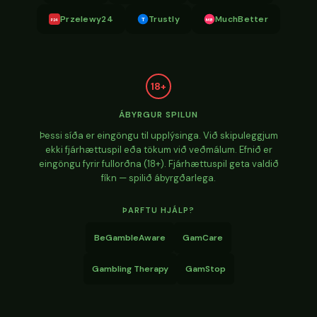
Przelewy24
Trustly
MuchBetter
T
MB
P24
18+
ÁBYRGUR SPILUN
Þessi síða er eingöngu til upplýsinga. Við skipuleggjum
ekki fjárhættuspil eða tökum við veðmálum. Efnið er
eingöngu fyrir fullorðna (18+). Fjárhættuspil geta valdið
fíkn — spilið ábyrgðarlega.
ÞARFTU HJÁLP?
BeGambleAware
GamCare
Gambling Therapy
GamStop