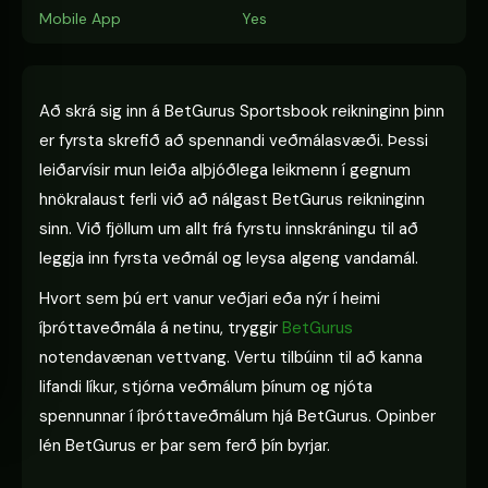
Mobile App
Yes
Að skrá sig inn á BetGurus Sportsbook reikninginn þinn
er fyrsta skrefið að spennandi veðmálasvæði. Þessi
leiðarvísir mun leiða alþjóðlega leikmenn í gegnum
hnökralaust ferli við að nálgast BetGurus reikninginn
sinn. Við fjöllum um allt frá fyrstu innskráningu til að
leggja inn fyrsta veðmál og leysa algeng vandamál.
Hvort sem þú ert vanur veðjari eða nýr í heimi
íþróttaveðmála á netinu, tryggir
BetGurus
notendavænan vettvang. Vertu tilbúinn til að kanna
lifandi líkur, stjórna veðmálum þínum og njóta
spennunnar í íþróttaveðmálum hjá BetGurus. Opinber
lén BetGurus er þar sem ferð þín byrjar.