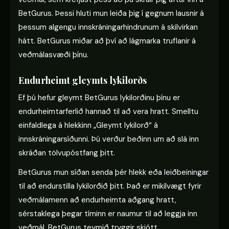
BetGurus. Þessi hluti mun leiða þig í gegnum lausnir á
þessum algengu innskráningarhindrunum á skilvirkan
hátt. BetGurus miðar að því að lágmarka truflanir á
veðmálasvæði þínu.
Endurheimt gleymts lykilorðs
Ef þú hefur gleymt BetGurus lykilorðinu þínu er
endurheimtarferlið hannað til að vera hratt. Smelltu
einfaldlega á hlekkinn „Gleymt lykilorð“ á
innskráningarsíðunni. Þú verður beðinn um að slá inn
skráðan tölvupóstfang þitt.
BetGurus mun síðan senda þér hlekk eða leiðbeiningar
til að endurstilla lykilorðið þitt. Það er mikilvægt fyrir
veðmálamenn að endurheimta aðgang hratt,
sérstaklega þegar tíminn er naumur til að leggja inn
veðmál. BetGurus teymið tryggir skjótt