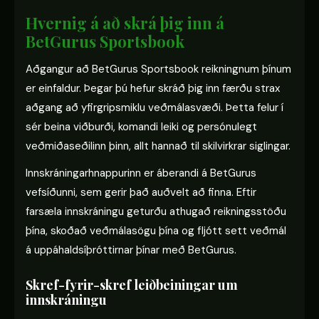
Hvernig á að skrá þig inn á
BetGurus Sportsbook
Aðgangur að BetGurus Sportsbook reikningnum þínum
er einfaldur. Þegar þú hefur skráð þig inn færðu strax
aðgang að yfirgripsmiklu veðmálasvæði. Þetta felur í
sér beina viðburði, komandi leiki og persónulegt
veðmiðaseðilinn þinn, allt hannað til skilvirkrar siglingar.
Innskráningarhnappurinn er áberandi á BetGurus
vefsíðunni, sem gerir það auðvelt að finna. Eftir
farsæla innskráningu geturðu athugað reikningsstöðu
þína, skoðað veðmálasögu þína og fljótt sett veðmál
á uppáhaldsíþróttirnar þínar með BetGurus.
Skref-fyrir-skref leiðbeiningar um
innskráningu