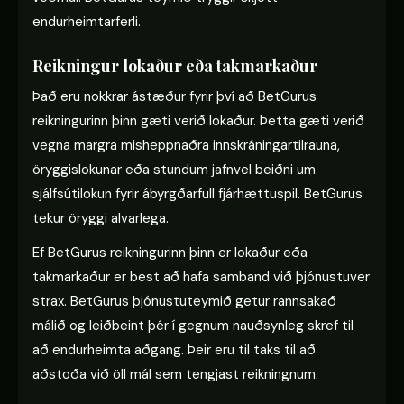
endurheimtarferli.
Reikningur lokaður eða takmarkaður
Það eru nokkrar ástæður fyrir því að BetGurus
reikningurinn þinn gæti verið lokaður. Þetta gæti verið
vegna margra misheppnaðra innskráningartilrauna,
öryggislokunar eða stundum jafnvel beiðni um
sjálfsútilokun fyrir ábyrgðarfull fjárhættuspil. BetGurus
tekur öryggi alvarlega.
Ef BetGurus reikningurinn þinn er lokaður eða
takmarkaður er best að hafa samband við þjónustuver
strax. BetGurus þjónustuteymið getur rannsakað
málið og leiðbeint þér í gegnum nauðsynleg skref til
að endurheimta aðgang. Þeir eru til taks til að
aðstoða við öll mál sem tengjast reikningnum.