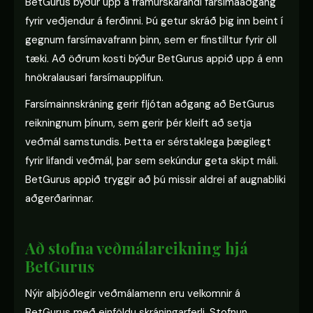
BetGurus býður upp á framúrskarandi farsímaaðgang
fyrir veðjendur á ferðinni. Þú getur skráð þig inn beint í
gegnum farsímavafrann þinn, sem er fínstilltur fyrir öll
tæki. Að öðrum kosti býður BetGurus appið upp á enn
hnökralausari farsímaupplifun.
Farsímainnskráning gerir fljótan aðgang að BetGurus
reikningnum þínum, sem gerir þér kleift að setja
veðmál samstundis. Þetta er sérstaklega þægilegt
fyrir lifandi veðmál, þar sem sekúndur geta skipt máli.
BetGurus appið tryggir að þú missir aldrei af augnabliki
aðgerðarinnar.
Að stofna veðmálareikning hjá
BetGurus
Nýir alþjóðlegir veðmálamenn eru velkomnir á
BetGurus með einföldu skráningarferli. Stofnun