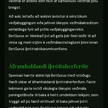
veðmál ef aðeins einn hluti af sameinuðu veðmáli þínu
bregst.
Að auki, leitaðu að aukinni ávöxtun á sérstökum
veðjabyggingum eða jafnvel ókeypis veðmálakreditum
einfaldlega fyrir að prófa veðjabyggingarvirkni.
BetGurus er tileinkað því að gefa þér fleiri leiðir til að
vinna og meiri stjórn á veðmálastrategíunni þinni innan
BetGurus íþróttabókarumhverfisins.
Áframhaldandi íþróttaherferðir
Spennan hættir aldrei hjá BetGurus með stöðugu
flæði okkar af áframhaldandi íþróttaherferðum. Fastir
leikmenn geta notið vikulegra ókeypis veðmála,
peningatilboða til baka á heitt umdeildum leikjum, sem
tryggir að þú færð eitthvað til baka jafnvel þótt