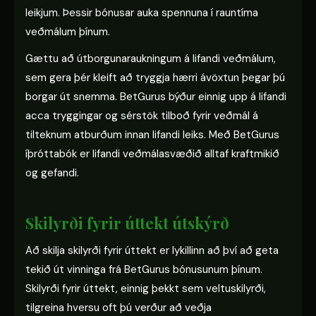
leikjum. Þessir bónusar auka spennuna í rauntíma
veðmálum þínum.
Gættu að útborgunaraukningum á lifandi veðmálum,
sem gera þér kleift að tryggja hærri ávöxtun þegar þú
borgar út snemma. BetGurus býður einnig upp á lifandi
acca tryggingar og sérstök tilboð fyrir veðmál á
tilteknum atburðum innan lifandi leiks. Með BetGurus
íþróttabók er lifandi veðmálasvæðið alltaf kraftmikið
og gefandi.
Skilyrði fyrir úttekt útskýrð
Að skilja skilyrði fyrir úttekt er lykillinn að því að geta
tekið út vinninga frá BetGurus bónusunum þínum.
Skilyrði fyrir úttekt, einnig þekkt sem veltuskilyrði,
tilgreina hversu oft þú verður að veðja