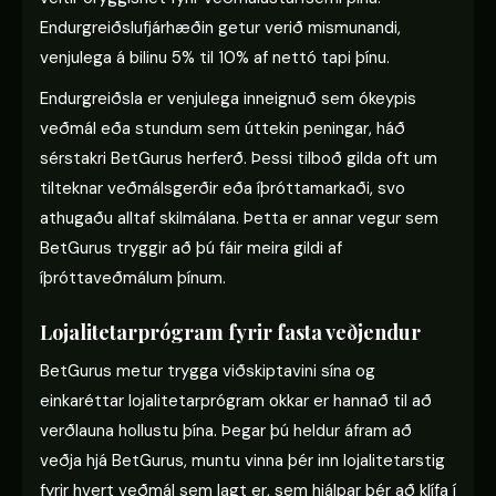
Endurgreiðslufjárhæðin getur verið mismunandi,
venjulega á bilinu 5% til 10% af nettó tapi þínu.
Endurgreiðsla er venjulega inneignuð sem ókeypis
veðmál eða stundum sem úttekin peningar, háð
sérstakri BetGurus herferð. Þessi tilboð gilda oft um
tilteknar veðmálsgerðir eða íþróttamarkaði, svo
athugaðu alltaf skilmálana. Þetta er annar vegur sem
BetGurus tryggir að þú fáir meira gildi af
íþróttaveðmálum þínum.
Lojalitetarprógram fyrir fasta veðjendur
BetGurus metur trygga viðskiptavini sína og
einkaréttar lojalitetarprógram okkar er hannað til að
verðlauna hollustu þína. Þegar þú heldur áfram að
veðja hjá BetGurus, muntu vinna þér inn lojalitetarstig
fyrir hvert veðmál sem lagt er, sem hjálpar þér að klífa í