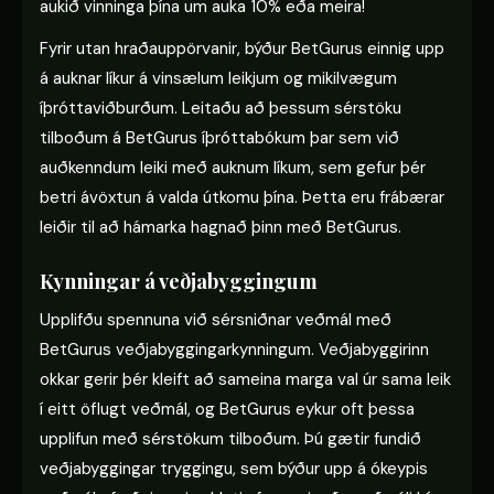
aukið vinninga þína um auka 10% eða meira!
Fyrir utan hraðauppörvanir, býður BetGurus einnig upp
á auknar líkur á vinsælum leikjum og mikilvægum
íþróttaviðburðum. Leitaðu að þessum sérstöku
tilboðum á BetGurus íþróttabókum þar sem við
auðkenndum leiki með auknum líkum, sem gefur þér
betri ávöxtun á valda útkomu þína. Þetta eru frábærar
leiðir til að hámarka hagnað þinn með BetGurus.
Kynningar á veðjabyggingum
Upplifðu spennuna við sérsniðnar veðmál með
BetGurus veðjabyggingarkynningum. Veðjabyggirinn
okkar gerir þér kleift að sameina marga val úr sama leik
í eitt öflugt veðmál, og BetGurus eykur oft þessa
upplifun með sérstökum tilboðum. Þú gætir fundið
veðjabyggingar tryggingu, sem býður upp á ókeypis