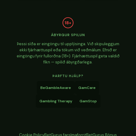
18+
ÁBYRGUR SPILUN
Þessi síða er eingöngu til upplýsinga. Við skipuleggjum
ekki fjárhættuspil eða tökum við veðmálum. Efnið er
eingöngu fyrir fullorðna (18+). Fjárhættuspil geta valdið
fíkn — spilið ábyrgðarlega.
ÞARFTU HJÁLP?
BeGambleAware
GamCare
Gambling Therapy
GamStop
Cookie Policy
BetGurus farsímaforrit
BetGurus Bónus