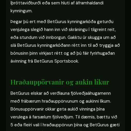
íþróttaviðburði eða sem hluti af áframhaldandi
kynningum.
Þegar þú ert með BetGurus kynningarkóða geturðu
venjulega slegið hann inn við skráningu í tilgreint reit,
eða stundum við innborgun. Gakktu úr skugga um að
slá BetGurus kynningarkóðann rétt inn til að tryggja að
bónusinn þinn virkjast rétt og að þú fáir fyrirhugaðan
ávinning frá BetGurus Sportsbook.
Hraðauppörvanir og aukin líkur
BetGurus elskar að verðlauna fjölveðjaáhugamenn
með frábærum hraðauppörvunum og aukinni líkum.
Bónusuppörvanir okkar geta aukið vinninga þína
verulega á farsælum fjölveðjum. Til dæmis, bættu við
5 eða fleiri vali í hraðauppörvun þína og BetGurus gæti