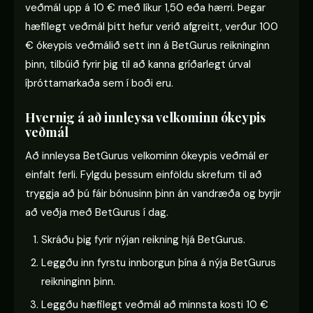
veðmál upp á 10 € með líkur 1,50 eða hærri. Þegar
hæfilegt veðmál þitt hefur verið afgreitt, verður 100
€ ókeypis veðmálið sett inn á BetGurus reikninginn
þinn, tilbúið fyrir þig til að kanna gríðarlegt úrval
íþróttamarkaða sem í boði eru.
Hvernig á að innleysa velkominn ókeypis
veðmál
Að innleysa BetGurus velkominn ókeypis veðmál er
einfalt ferli. Fylgdu þessum einföldu skrefum til að
tryggja að þú fáir bónusinn þinn án vandræða og byrjir
að veðja með BetGurus í dag.
Skráðu þig fyrir nýjan reikning hjá BetGurus.
Leggðu inn fyrstu innborgun þína á nýja BetGurus
reikninginn þinn.
Leggðu hæfilegt veðmál að minnsta kosti 10 €