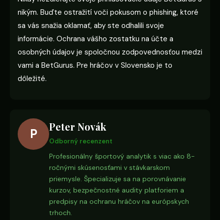
nikým. Buďte ostražití voči pokusom o phishing, ktoré
sa vás snažia oklamať, aby ste odhalili svoje
informácie. Ochrana vášho zostatku na účte a
osobných údajov je spoločnou zodpovednosťou medzi
vami a BetGurus. Pre hráčov v Slovensko je to
dôležité.
Peter Novák
P
Odborný recenzent
Profesionálny športový analytik s viac ako 8-
ročnými skúsenosťami v stávkarskom
priemysle. Špecializuje sa na porovnávanie
kurzov, bezpečnostné audity platforiem a
predpisy na ochranu hráčov na európskych
trhoch.