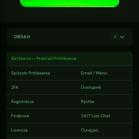
OBSAH
4
BetGurus — Prehľad Prihlásenia
Spôsob Prihlásenia
Email / Meno
2FA
Dostupné
Registrácia
Rýchla
Podpora
24/7 Live Chat
Licencia
Curaçao