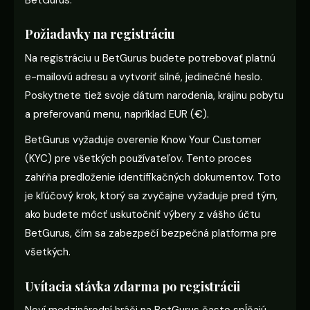
BetGurus.
Požiadavky na registráciu
Na registráciu u BetGurus budete potrebovať platnú
e-mailovú adresu a vytvoriť silné, jedinečné heslo.
Poskytnete tiež svoje dátum narodenia, krajinu pobytu
a preferovanú menu, napríklad EUR (€).
BetGurus vyžaduje overenie Know Your Customer
(KYC) pre všetkých používateľov. Tento proces
zahŕňa predloženie identifikačných dokumentov. Toto
je kľúčový krok, ktorý sa zvyčajne vyžaduje pred tým,
ako budete môcť uskutočniť výbery z vášho účtu
BetGurus, čím sa zabezpečí bezpečná platforma pre
všetkých.
Uvítacia stávka zdarma po registrácii