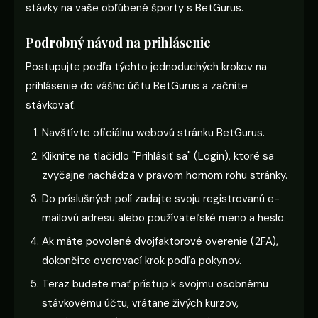
stávky na vaše obľúbené športy s BetGurus.
Podrobný návod na prihlásenie
Postupujte podľa týchto jednoduchých krokov na
prihlásenie do vášho účtu BetGurus a začnite
stávkovať.
Navštívte oficiálnu webovú stránku BetGurus.
Kliknite na tlačidlo "Prihlásiť sa" (Login), ktoré sa
zvyčajne nachádza v pravom hornom rohu stránky.
Do príslušných polí zadajte svoju registrovanú e-
mailovú adresu alebo používateľské meno a heslo.
Ak máte povolené dvojfaktorové overenie (2FA),
dokončite overovací krok podľa pokynov.
Teraz budete mať prístup k svojmu osobnému
stávkovému účtu, vrátane živých kurzov,