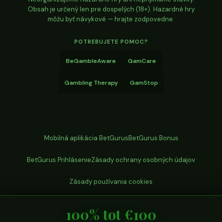
Obsah je určený len pre dospelých (18+). Hazardné hry
môžu byť návykové — hrajte zodpovedne.
POTREBUJETE POMOC?
BeGambleAware
GamCare
Gambling Therapy
GamStop
Mobilná aplikácia BetGurus
BetGurus Bonus
BetGurus Prihlásenie
Zásady ochrany osobných údajov
Zásady používania cookies
© 2026 BetGurus. Všetky práva vyhradené
100% tot €100